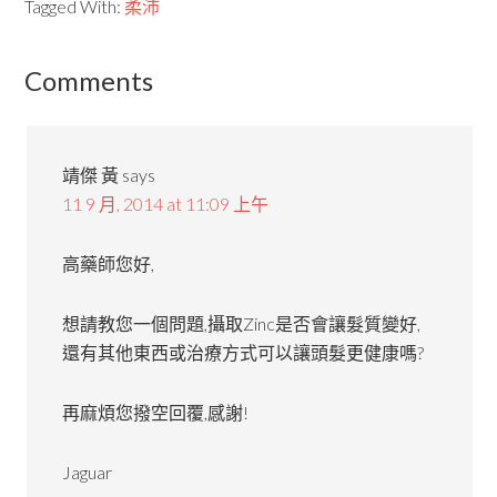
Tagged With:
柔沛
Comments
靖傑 黃
says
11 9 月, 2014 at 11:09 上午
高藥師您好,
想請教您一個問題,攝取Zinc是否會讓髮質變好,
還有其他東西或治療方式可以讓頭髮更健康嗎?
再麻煩您撥空回覆,感謝!
Jaguar