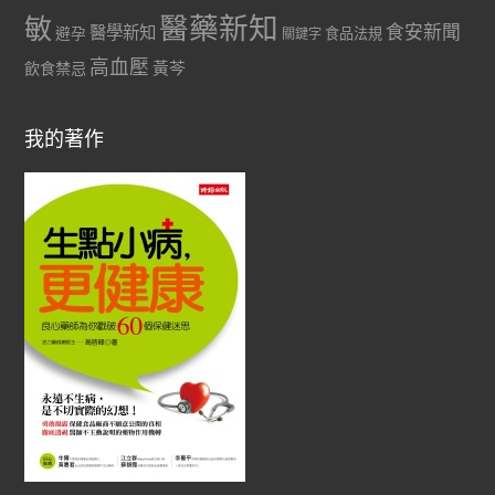
醫藥新知
敏
食安新聞
醫學新知
避孕
食品法規
關鍵字
高血壓
黃芩
飲食禁忌
我的著作