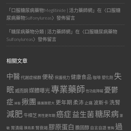
「
口服糖尿病藥物Meglitinide | 活力藥師網
」在〈
口服糖
尿病藥物Sulfonylureas
〉發佈留言
「
糖尿病藥物分類 | 活力藥師網
」在〈
口服糖尿病藥物
Sulfonylureas
〉發佈留言
相關文章
失
中醫
便秘
健康食品
代謝症候群
咖啡
保護視力
塑化劑
專業藥師
眠
憂鬱
媒體曝光
威而鋼
性功能障礙
症
揪團
更年期
洗腎
柔沛
波斯卡
止痛
掉髮
攝護腺肥大
減肥
糖尿病
癌症
益生菌
牛樟芝
男性更年期
罩
過
膠原蛋白
膽固醇
胃潰瘍
腎衰竭
自言自語
胰島素
敏
豐胸