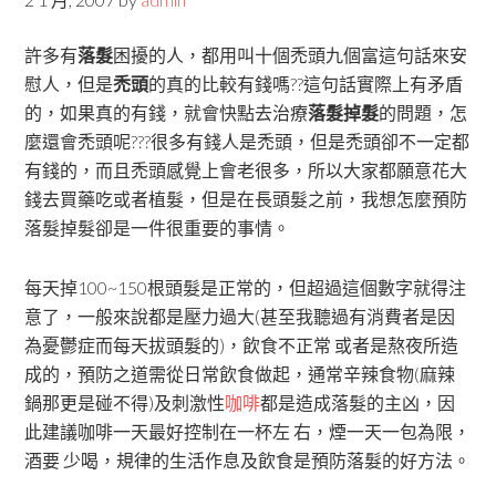
許多有
落髮
困擾的人，都用叫十個禿頭九個富這句話來安
慰人，但是
禿頭
的真的比較有錢嗎??這句話實際上有矛盾
的，如果真的有錢，就會快點去治療
落髮掉髮
的問題，怎
麼還會禿頭呢???很多有錢人是禿頭，但是禿頭卻不一定都
有錢的，而且禿頭感覺上會老很多，所以大家都願意花大
錢去買藥吃或者植髮，但是在長頭髮之前，我想怎麼預防
落髮掉髮卻是一件很重要的事情。
每天掉100~150根頭髮是正常的，但超過這個數字就得注
意了，一般來說都是壓力過大(甚至我聽過有消費者是因
為憂鬱症而每天拔頭髮的)，飲食不正常 或者是熬夜所造
成的，預防之道需從日常飲食做起，通常辛辣食物(麻辣
鍋那更是碰不得)及刺激性
咖啡
都是造成落髮的主凶，因
此建議咖啡一天最好控制在一杯左 右，煙一天一包為限，
酒要 少喝，規律的生活作息及飲食是預防落髮的好方法。