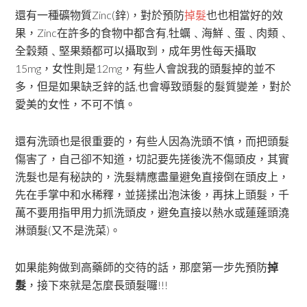
還有一種礦物質Zinc(鋅)，對於預防
掉髮
也也相當好的效
果，Zinc在許多的食物中都含有,牡蠣﹑海鮮﹑蛋﹑肉類﹑
全穀類﹑堅果類都可以攝取到，成年男性每天攝取
15mg，女性則是12mg，有些人會說我的頭髮掉的並不
多，但是如果缺乏鋅的話,也會導致頭髮的髮質變差，對於
愛美的女性，不可不慎。
還有洗頭也是很重要的，有些人因為洗頭不慎，而把頭髮
傷害了，自己卻不知道，切記要先搓後洗不傷頭皮，其實
洗髮也是有秘訣的，洗髮精應盡量避免直接倒在頭皮上，
先在手掌中和水稀釋，並搓揉出泡沫後，再抹上頭髮，千
萬不要用指甲用力抓洗頭皮，避免直接以熱水或蓮蓬頭澆
淋頭髮(又不是洗菜)。
如果能夠做到高藥師的交待的話，那麼第一步先預防
掉
髮
，接下來就是怎麼長頭髮囉!!!