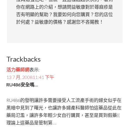
你在網路上的介紹，想請問益敏康對於蕁麻疹是
否有明顯的幫助？我要如何向您購買？您的店位
於何處？益敏康的價格？感謝您不吝賜教！
Trackbacks
活力藥師網
表示:
13 7 月, 200811:41 下午
RU486安全嗎…
RU486的發明讓許多需要接受人工流產手術的婦女似乎在
黑暗中見到了曙光，也讓許多婦產科醫師怕這藥品從此在
藥局氾濫，讓許多年輕少女自行購買，甚至是買到假藥((
理論上這藥品是管制第….