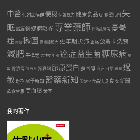
失
中醫
便秘
健康食品
代謝症候群
咖啡
保護視力
塑化劑
專業藥師
眠
憂鬱
媒體曝光
威而鋼
性功能障礙
症
揪團
更年期
洗腎
柔沛
波斯卡
止痛
掉髮
攝護腺肥大
減肥
糖尿病
癌症
益生菌
牛樟芝
男性更年期
罩
過
膠原蛋白
膽固醇
胃潰瘍
腎衰竭
自言自語
胰島素
敏
豐胸
醫藥新知
敏
食安新聞
醫學新知
避孕
食品法規
關鍵字
高血壓
黃芩
飲食禁忌
我的著作