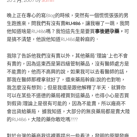
晚上正在專心的寫Blog的時候，突然有一個慌慌張張的男
生跑進來，問我們有沒有賣
RU486
，讓我嚇了一跳，我問
他知道啥是RU486嗎？我怕這先生是要買
事後避孕藥，
可
是搞不清楚，他說他知道RU486是幹麻的．
我除了告訴他我們沒有賣以外，其他藥局”理論”上也不會
有賣的，因為這東西是第四級管制藥品，沒有醫師處方是
不能賣的，他而不高興的說，如果我可以去看醫師的話，
那我在醫師那裡拿就好了，還來藥局幹麻(說的也對喲，
我怎麼沒有想到)；但是我還是跟他解釋了半天．就算你
可以在某些不道德的藥局裡買到這藥品，也得小心是否買
到假貨(理論上是很有可能的，因為不能賣，所以廠商不
會出貨給藥局， 據我知道，大部分的無良藥局都是賣大陸
的RU486，大陸的藥你敢吃嗎????
對於台灣的藥商我這裡要提出一些看法，發明的原開發廠