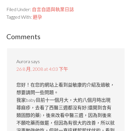
Filed Under:
自言自語與執業日誌
Tagged With:
避孕
Comments
Aurora
says
26 8 月, 2008 at 4:03 下午
您好！在您的網站上看到益敏康的介紹及過敏，
想要請問一些問題。
我家baby目前十一個月大，大約八個月時出現
蕁麻疹，去看了西醫三週都沒有好(還開到含有
類固醇的藥)，後來改看中醫三週，因為到後來
不願吃藥而做罷，但因為有很大的改善，所以就
沒再勉強他吃，但就一直這樣起起伏伏的，看到