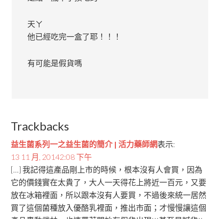
天ㄚ
他已經吃完一盒了耶！！！
有可能是假貨嗎
Trackbacks
益生菌系列一之益生菌的簡介 | 活力藥師網
表示:
13 11 月, 20142:08 下午
[…] 我記得這產品剛上市的時候，根本沒有人會買，因為
它的價錢實在太貴了，大人一天得花上將近一百元，又要
放在冰箱裡面，所以跟本沒有人要買，不過後來統一居然
買了這個菌種放入優酪乳裡面，推出市面；才慢慢讓這個