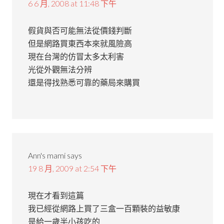
6 6 月, 2008 at 11:48 下午
假貨與否可能無法從價錢判斷
但是網路買東西本來就風險高
現在台灣的仿冒太多太利害
光從外觀無法分辨
還是得找熟悉可靠的藥局來購買
Ann's mami
says
19 8 月, 2009 at 2:54 下午
現在才看到這篇
我已經從網路上買了三盒一百顆裝的益敏康
是給一歲半小孩吃的