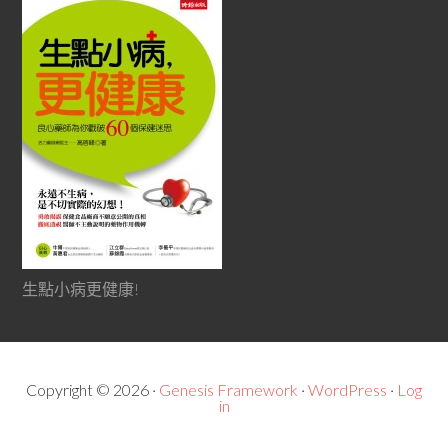
生點小病更健康!
Copyright © 2026 ·
Genesis Framework
·
WordPress
·
Log
in