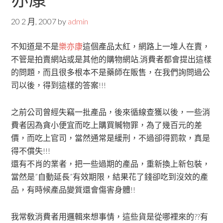
20 2 月, 2007
by
admin
不知道是不是
樂亦康
這個產品太紅，網路上一堆人在賣，
不管是拍賣網站或是其他的購物網站,消費者都會提出這樣
的問題，而且很多根本不是藥師在販售，在我們詢問過公
司以後，得到這樣的答案!!!
之前公司曾經失竊一批產品，後來循線查獲以後，一些消
費者因為貪小便宜而吃上購買贓物罪，為了幾百元的差
價，而吃上官司，當然通常是緩刑，不過卻得罰款，真是
得不償失!!!
還有不肖的業者，把一些過期的產品，重新換上新包裝，
當然是”自動延長”有效期限，結果花了錢卻吃到沒效的產
品，有時候產品變質還會傷害身體!!
我常敎消費者用邏輯來想事情，這些貨是從哪裡來的??有