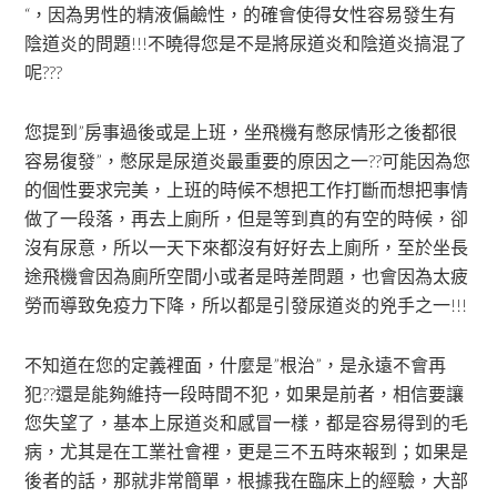
“，因為男性的精液偏鹼性，的確會使得女性容易發生有
陰道炎的問題!!!不曉得您是不是將尿道炎和陰道炎搞混了
呢???
您提到”房事過後或是上班，坐飛機有憋尿情形之後都很
容易復發”，憋尿是尿道炎最重要的原因之一??可能因為您
的個性要求完美，上班的時候不想把工作打斷而想把事情
做了一段落，再去上廁所，但是等到真的有空的時候，卻
沒有尿意，所以一天下來都沒有好好去上廁所，至於坐長
途飛機會因為廁所空間小或者是時差問題，也會因為太疲
勞而導致免疫力下降，所以都是引發尿道炎的兇手之一!!!
不知道在您的定義裡面，什麼是”根治”，是永遠不會再
犯??還是能夠維持一段時間不犯，如果是前者，相信要讓
您失望了，基本上尿道炎和感冒一樣，都是容易得到的毛
病，尤其是在工業社會裡，更是三不五時來報到；如果是
後者的話，那就非常簡單，根據我在臨床上的經驗，大部