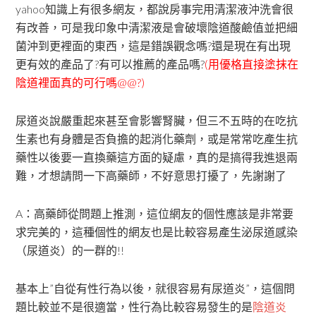
yahoo知識上有很多網友，都說房事完用清潔液沖洗會很
有改善，可是我印象中清潔液是會破壞陰道酸鹼值並把細
菌沖到更裡面的東西，這是錯誤觀念嗎?還是現在有出現
更有效的產品了?有可以推薦的產品嗎?
(用優格直接塗抹在
陰道裡面真的可行嗎@@?)
尿道炎說嚴重起來甚至會影響腎臟，但三不五時的在吃抗
生素也有身體是否負擔的起消化藥劑，或是常常吃產生抗
藥性以後要一直換藥這方面的疑慮，真的是搞得我進退兩
難，才想請問一下高藥師，不好意思打擾了，先謝謝了
A：高藥師從問題上推測，這位網友的個性應該是非常要
求完美的，這種個性的網友也是比較容易產生泌尿道感染
（尿道炎）的一群的!!
基本上”自從有性行為以後，就很容易有尿道炎”，這個問
題比較並不是很適當，性行為比較容易發生的是
陰道炎