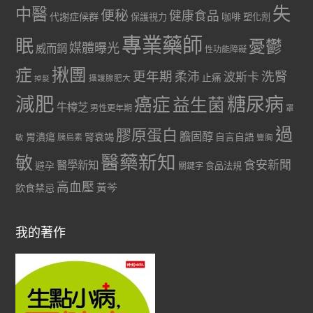
失
中醫
便秘
健康食品
代謝症候群
咖啡
保護視力
塑化劑
專業藥師
眠
憂鬱
媒體曝光
威而鋼
性功能障礙
症
揪團
更年期
洗腎
柔沛
波斯卡
止痛
掉髮
攝護腺肥大
減肥
糖尿病
癌症
益生菌
牛樟芝
男性更年期
罩
過
膠原蛋白
膽固醇
胃潰瘍
腎衰竭
自言自語
胰島素
敏
豐胸
醫藥新知
敏
食安新聞
醫學新知
避孕
食品法規
關鍵字
高血壓
黃芩
飲食禁忌
我的著作