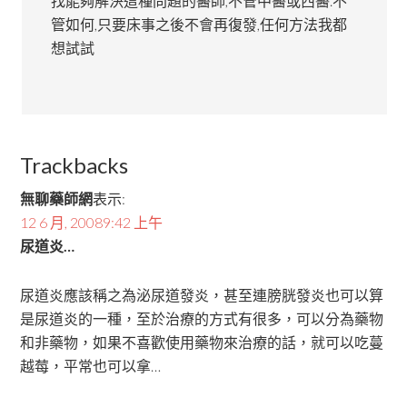
找能夠解決這種問題的醫師,不管中醫或西醫.不
管如何,只要床事之後不會再復發,任何方法我都
想試試
Trackbacks
無聊藥師網
表示:
12 6 月, 20089:42 上午
尿道炎…
尿道炎應該稱之為泌尿道發炎，甚至連膀胱發炎也可以算
是尿道炎的一種，至於治療的方式有很多，可以分為藥物
和非藥物，如果不喜歡使用藥物來治療的話，就可以吃蔓
越莓，平常也可以拿…