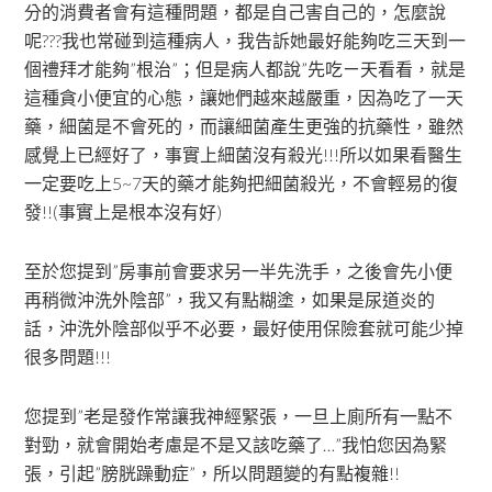
分的消費者會有這種問題，都是自己害自己的，怎麼說
呢???我也常碰到這種病人，我告訴她最好能夠吃三天到一
個禮拜才能夠”根治”；但是病人都說”先吃ㄧ天看看，就是
這種貪小便宜的心態，讓她們越來越嚴重，因為吃了一天
藥，細菌是不會死的，而讓細菌產生更強的抗藥性，雖然
感覺上已經好了，事實上細菌沒有殺光!!!所以如果看醫生
一定要吃上5~7天的藥才能夠把細菌殺光，不會輕易的復
發!!(事實上是根本沒有好)
至於您提到”房事前會要求另一半先洗手，之後會先小便
再稍微沖洗外陰部”，我又有點糊塗，如果是尿道炎的
話，沖洗外陰部似乎不必要，最好使用保險套就可能少掉
很多問題!!!
您提到”老是發作常讓我神經緊張，一旦上廁所有一點不
對勁，就會開始考慮是不是又該吃藥了…”我怕您因為緊
張，引起”膀胱躁動症”，所以問題變的有點複雜!!