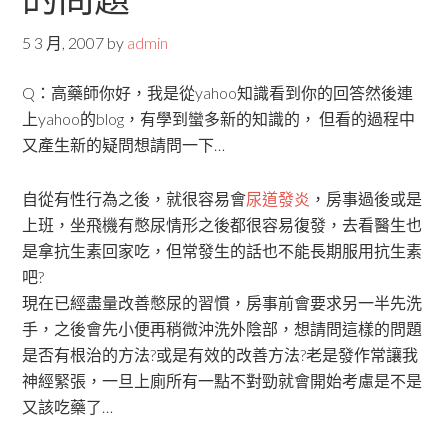
5 3 月, 2007
by
admin
Q：高藥師你好，我是從yahoo知識看到你的回答然後連
上yahoo的blog，有學到蠻多新的知識的， 但看的過程中
又產生新的疑問想請問一下…
自從有性行為之後，就很容易會
尿道發炎
，房事過後或是
上班，坐飛機有憋尿情形之後都很容易復發，去看醫生也
是拿抗生素回家吃，但常發生的話也不能長期服用抗生素
吧?
現在已經盡量改善憋尿的習慣，房事前會要求另一半先洗
手，之後會先小便再稍微沖洗外陰部，想請問這樣的問題
是否有根治的方法?或是有效的改善方法?老是發作常讓我
神經緊張，一旦上廁所有一點不對勁就會開始考慮是不是
又該吃藥了…