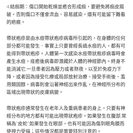
4.結痂期：傷口開始乾燥並癒合形成痂，要避免將痂皮摳
破，否則傷口不僅會流血、容易感染，還有可能留下難看
的疤痕。
帶狀疱疹是由水痘帶狀疱疹病毒所引起的，在身體的任何
部分都可能發生．事實上只要曾經長過水痘的人，都有可
能得到帶狀疱疹。人體第一次感染水痘帶狀庖疹病毒時會
產生水痘，痊癒後病毒即潛藏於人體的神經節內。終身不
能消滅它,一旦患者因為壓力或者熬夜，以至於免疫力下
降，或者因為接受化療或局部放射治療、接受手術後、濫
用類固醇，病毒則會沿著神經出來作亂，在神經所分布的
區域出現帶狀的皮膚病變。
帶狀疱疹通常發生在老年人及重病患者的身上，只要有神
經分布的地方都有可能出現帶狀疱疹。如果發生在腹部,常
稱為”皮蛇”,如果發生在眼部，也有可能因為傷到眼角膜而
使視力受損；這些情況都是需要特別注意的。