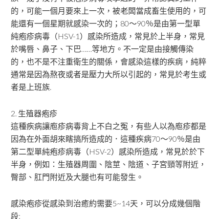
的，可能一個月要來上一次，被老闆當成畜生使用的，可
能還有一個星期就感染一次的；80～90％是由第一型單
純疱疹病毒（HSV-1）感染所造成，常見於上半身，常見
於嘴唇、鼻子、下巴……等地方。不一定是由接觸傳染
的，也不是不注重衛生的關係，會感染這樣的疾病，純粹
通常是因為熬夜或者是壓力大所以引起的，常見於考生或
者是上班族.
2. 生殖器疱疹
這種疾病讓庖疹病毒背上不白之冤，有些人以為庖疹都是
因為在外面胡來瞎搞所造成的．這種疾病70～90％是由
第二型單純疱疹病毒（HSV-2）感染所造成，常見於於下
半身，例如：生殖器周圍、陰莖、陰道、子宮頸等附近，
臀部、肛門附近及大腿也有可能發生。
感染疱疹從感染到治癒約需要5~14天，可以分成幾個階
段: