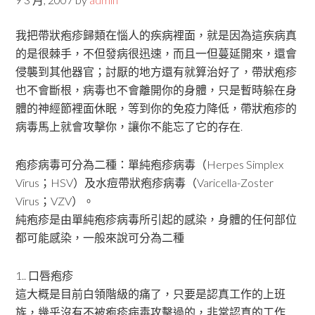
我把帶狀疱疹歸類在惱人的疾病裡面，就是因為這疾病真
的是很棘手，不但發病很迅速，而且一但蔓延開來，還會
侵襲到其他器官；討厭的地方還有就算治好了，帶狀疱疹
也不會斷根，病毒也不會離開你的身體，只是暫時躲在身
體的神經節裡面休眠，等到你的免疫力降低，帶狀疱疹的
病毒馬上就會攻擊你，讓你不能忘了它的存在.
疱疹病毒可分為二種：單純疱疹病毒（Herpes Simplex
Virus；HSV）及水痘帶狀疱疹病毒（Varicella-Zoster
Virus；VZV）。
純疱疹是由單純疱疹病毒所引起的感染，身體的任何部位
都可能感染，一般來說可分為二種
1.. 口唇疱疹
這大概是目前白領階級的痛了，只要是認真工作的上班
族，幾乎沒有不被疱疹病毒攻擊過的，非常認真的工作