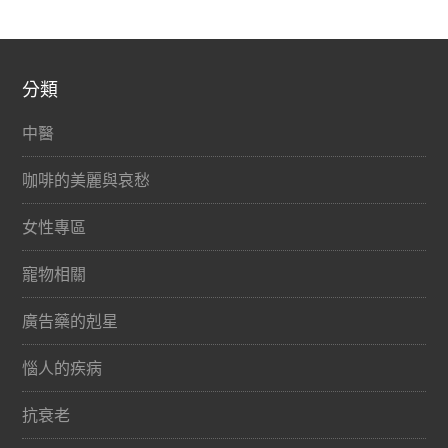
分類
中醫
咖啡的美麗與哀愁
女性專區
寵物相關
廣告藥的剋星
惱人的疾病
抗衰老