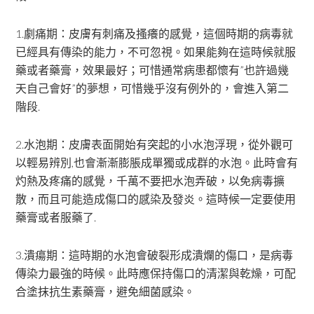
1.劇痛期：皮膚有刺痛及搔癢的感覺，這個時期的病毒就
已經具有傳染的能力，不可忽視。如果能夠在這時候就服
藥或者藥膏，效果最好；可惜通常病患都懷有”也許過幾
天自己會好”的夢想，可惜幾乎沒有例外的，會進入第二
階段.
2.水泡期：皮膚表面開始有突起的小水泡浮現，從外觀可
以輕易辨別,也會漸漸膨脹成單獨或成群的水泡。此時會有
灼熱及疼痛的感覺，千萬不要把水泡弄破，以免病毒擴
散，而且可能造成傷口的感染及發炎。這時候一定要使用
藥膏或者服藥了.
3.潰瘍期：這時期的水泡會破裂形成潰爛的傷口，是病毒
傳染力最強的時候。此時應保持傷口的清潔與乾燥，可配
合塗抹抗生素藥膏，避免細菌感染。