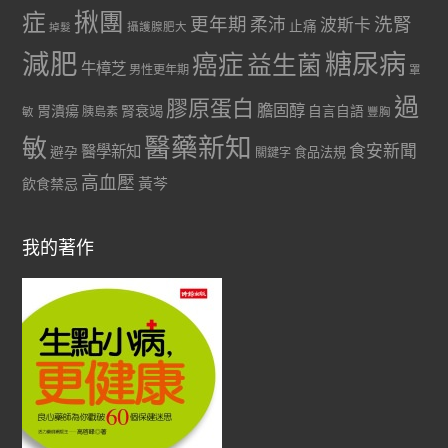
症
揪團
更年期
洗腎
柔沛
波斯卡
止痛
掉髮
攝護腺肥大
減肥
糖尿病
癌症
益生菌
牛樟芝
男性更年期
罩
過
膠原蛋白
膽固醇
胃潰瘍
腎衰竭
自言自語
胰島素
敏
豐胸
醫藥新知
敏
食安新聞
醫學新知
避孕
食品法規
關鍵字
高血壓
黃芩
飲食禁忌
我的著作