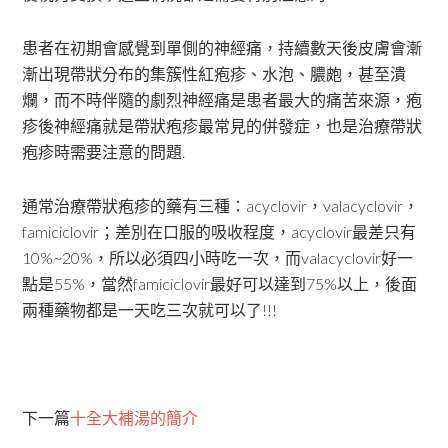
患者在初期會感覺到單側的神經痛，持續數天後皮膚會漸
漸出現帶狀分布的集簇性紅疱疹、水泡、膿皰，甚至潰
爛，而不時伴隨的劇烈神經痛是患者最大的痛苦來源，疱
疹後神經痛就是帶狀疱疹最常見的併發症，也是治療帶狀
疱疹時需要注意的問題.
通常治療帶狀疱疹的藥有三種：acyclovir，valacyclovir，
famiciclovir；差別在口服的吸收程度，acyclovir最差只有
10%~20%，所以必須四小時吃一次，而valacyclovir好一
點是55%，當然famiciclovir最好可以達到75%以上，後面
兩種藥物都是一天吃三次就可以了!!!
下一篇
十全大補湯的簡介