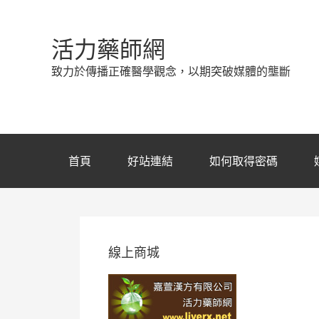
活力藥師網
致力於傳播正確醫學觀念，以期突破媒體的壟斷
首頁
好站連結
如何取得密碼
線上商城