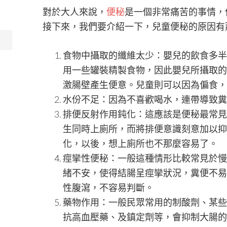
對於大人來說，
便秘
是一個非常痛苦的事情，
接下來，我們要介紹一下，兒童便秘的原因有
食物中攝取的纖維太少：嬰兒的飲食多半
用一些罐裝精製食物，因此嬰兒所攝取的
激腸壁產生便意。兒童則可以因為偏食，
水份不足：因為不喜歡喝水，連帶導致糞
排便反射作用鈍化：這應該是便秘最常見
生同時上廁所，而將排便意識刻意加以抑
化，以後，想上廁所也不那麼容易了。
痙攣性便秘：一般這種情形比較常見於慢
緒不安，使得結腸呈痙攣狀況，糞便不易
性腹瀉，不容易判斷。
藥物作用：一般民眾常用的制酸劑、某些
抗高血壓藥、及鎮定劑等，會抑制大腸的