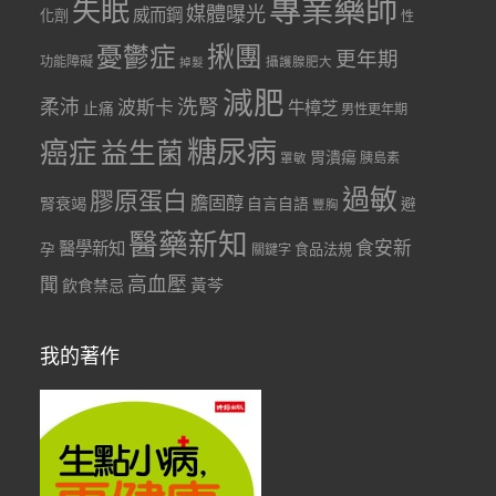
專業藥師
失眠
媒體曝光
威而鋼
化劑
性
憂鬱症
揪團
更年期
功能障礙
掉髮
攝護腺肥大
減肥
洗腎
柔沛
波斯卡
牛樟芝
止痛
男性更年期
糖尿病
癌症
益生菌
胃潰瘍
胰島素
罩敏
過敏
膠原蛋白
膽固醇
腎衰竭
自言自語
避
豐胸
醫藥新知
食安新
醫學新知
孕
食品法規
關鍵字
聞
高血壓
黃芩
飲食禁忌
我的著作