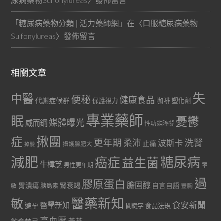
「
糖尿病藥物分類 | 活力藥師網
」在〈
口服糖尿病藥物
Sulfonylureas
〉發佈留言
相關文章
失
中醫
便秘
健康食品
代謝症候群
咖啡
保護視力
塑化劑
專業藥師
眠
憂鬱
媒體曝光
威而鋼
性功能障礙
症
揪團
更年期
洗腎
柔沛
波斯卡
止痛
掉髮
攝護腺肥大
減肥
糖尿病
癌症
益生菌
牛樟芝
男性更年期
罩
過
膠原蛋白
膽固醇
胃潰瘍
腎衰竭
自言自語
胰島素
敏
豐胸
醫藥新知
敏
食安新聞
醫學新知
避孕
食品法規
關鍵字
高血壓