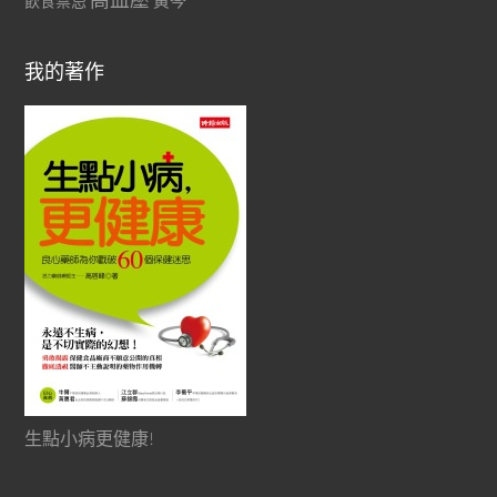
黃芩
飲食禁忌
我的著作
生點小病更健康!