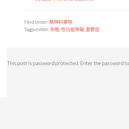
Filed Under:
精神科藥物
Tagged With:
失眠
,
性功能障礙
,
憂鬱症
This post is password protected. Enter the password t