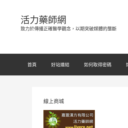
活力藥師網
致力於傳播正確醫學觀念，以期突破媒體的壟斷
首頁
好站連結
如何取得密碼
線上商城