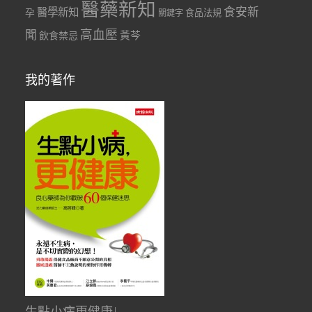
醫藥新知
食安新
醫學新知
孕
食品法規
關鍵字
聞
高血壓
黃芩
飲食禁忌
我的著作
生點小病更健康!