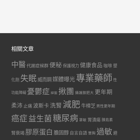
相關文章
中醫
便秘
健康食品
代謝症候群
咖啡
保護視力
塑
專業藥師
失眠
媒體曝光
威而鋼
化劑
性
憂鬱症
揪團
更年期
功能障礙
掉髮
攝護腺肥大
減肥
洗腎
柔沛
波斯卡
牛樟芝
止痛
男性更年期
糖尿病
癌症
益生菌
胃潰瘍
胰島素
罩敏
過敏
膠原蛋白
膽固醇
腎衰竭
自言自語
避
豐胸