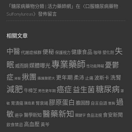
「
糖尿病藥物分類 | 活力藥師網
」在〈
口服糖尿病藥物
Sulfonylureas
〉發佈留言
相關文章
失
中醫
便秘
健康食品
代謝症候群
咖啡
保護視力
塑化劑
專業藥師
眠
憂鬱
媒體曝光
威而鋼
性功能障礙
症
揪團
更年期
洗腎
柔沛
波斯卡
止痛
掉髮
攝護腺肥大
減肥
糖尿病
癌症
益生菌
牛樟芝
男性更年期
罩
過
膠原蛋白
膽固醇
胃潰瘍
腎衰竭
自言自語
胰島素
敏
豐胸
醫藥新知
敏
食安新聞
醫學新知
避孕
食品法規
關鍵字
高血壓
黃芩
飲食禁忌