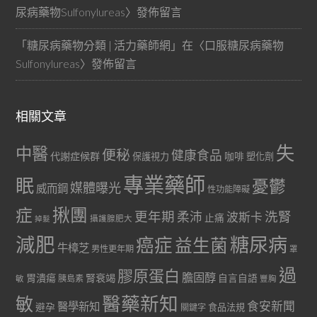
尿病藥物Sulfonylureas
〉發佈留言
「
糖尿病藥物分類 | 活力藥師網
」在〈
口服糖尿病藥物
Sulfonylureas
〉發佈留言
相關文章
失
中醫
便秘
健康食品
代謝症候群
咖啡
保護視力
塑化劑
專業藥師
眠
憂鬱
媒體曝光
威而鋼
性功能障礙
症
揪團
更年期
洗腎
柔沛
波斯卡
止痛
掉髮
攝護腺肥大
減肥
糖尿病
癌症
益生菌
牛樟芝
男性更年期
罩
過
膠原蛋白
膽固醇
胃潰瘍
腎衰竭
自言自語
胰島素
敏
豐胸
醫藥新知
敏
食安新聞
醫學新知
避孕
食品法規
關鍵字