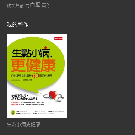
高血壓
黃芩
飲食禁忌
我的著作
生點小病更健康!