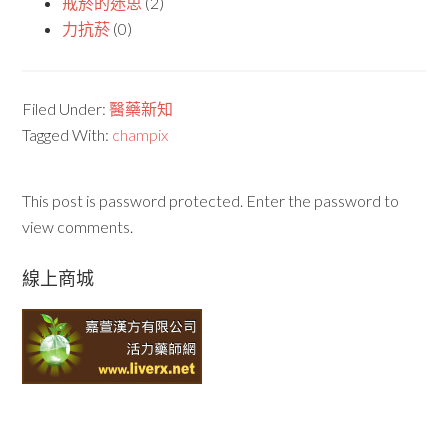
戒菸的迷思
(2)
力抗菸
(0)
Filed Under:
醫藥新知
Tagged With:
champix
This post is password protected. Enter the password to
view comments.
線上商城