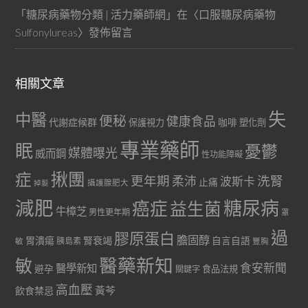
「
糖尿病藥物分類 | 活力藥師網
」在〈
口服糖尿病藥物
Sulfonylureas
〉發佈留言
相關文章
失
中醫
便秘
健康食品
代謝症候群
咖啡
保護視力
塑化劑
專業藥師
眠
憂鬱
媒體曝光
威而鋼
性功能障礙
症
揪團
更年期
洗腎
柔沛
波斯卡
止痛
掉髮
攝護腺肥大
減肥
糖尿病
癌症
益生菌
牛樟芝
男性更年期
罩
過
膠原蛋白
膽固醇
胃潰瘍
腎衰竭
自言自語
胰島素
敏
豐胸
醫藥新知
敏
食安新聞
醫學新知
避孕
食品法規
關鍵字
高血壓
黃芩
飲食禁忌