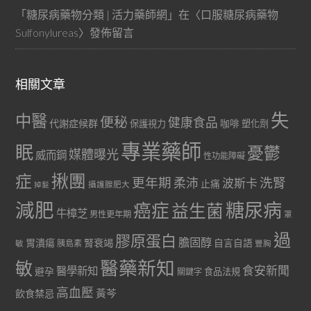
「
糖尿病藥物分類 | 活力藥師網
」在〈
口服糖尿病藥物
Sulfonylureas
〉發佈留言
相關文章
失
中醫
便秘
健康食品
代謝症候群
咖啡
保護視力
塑化劑
專業藥師
眠
憂鬱
媒體曝光
威而鋼
性功能障礙
症
揪團
更年期
洗腎
柔沛
波斯卡
止痛
掉髮
攝護腺肥大
減肥
糖尿病
癌症
益生菌
牛樟芝
男性更年期
罩
過
膠原蛋白
膽固醇
胃潰瘍
腎衰竭
自言自語
胰島素
敏
豐胸
醫藥新知
敏
食安新聞
醫學新知
避孕
食品法規
關鍵字
高血壓
黃芩
飲食禁忌