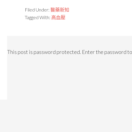
Filed Under:
醫藥新知
Tagged With:
高血壓
This post is password protected. Enter the password t