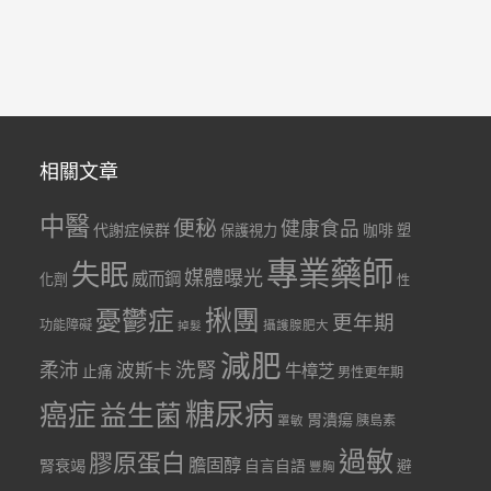
相關文章
中醫
便秘
健康食品
代謝症候群
咖啡
保護視力
塑
專業藥師
失眠
媒體曝光
威而鋼
化劑
性
憂鬱症
揪團
更年期
功能障礙
掉髮
攝護腺肥大
減肥
洗腎
柔沛
波斯卡
牛樟芝
止痛
男性更年期
糖尿病
癌症
益生菌
胃潰瘍
胰島素
罩敏
過敏
膠原蛋白
膽固醇
腎衰竭
自言自語
避
豐胸