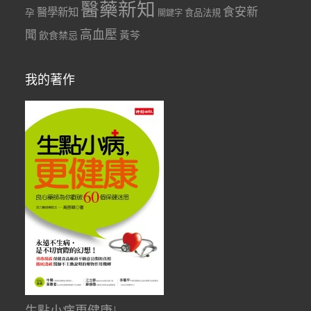
醫藥新知
食安新
醫學新知
孕
食品法規
關鍵字
聞
高血壓
黃芩
飲食禁忌
我的著作
生點小病更健康!