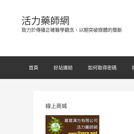
活力藥師網
致力於傳播正確醫學觀念，以期突破媒體的壟斷
首頁
好站連結
如何取得密碼
線上商城