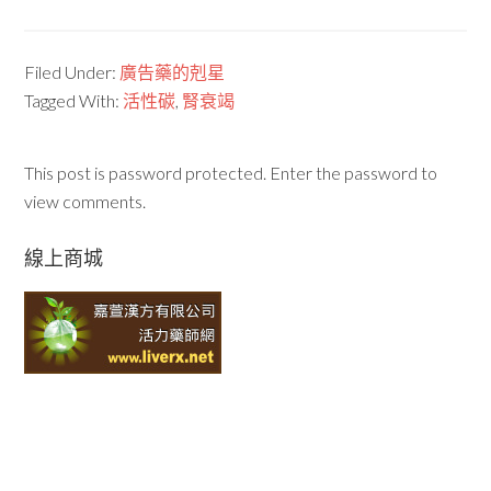
Filed Under:
廣告藥的剋星
Tagged With:
活性碳
,
腎衰竭
This post is password protected. Enter the password to
view comments.
線上商城