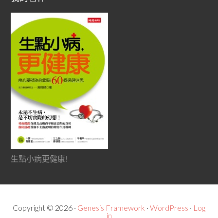
生點小病更健康!
Copyright © 2026 ·
Genesis Framework
·
WordPress
·
Log
in