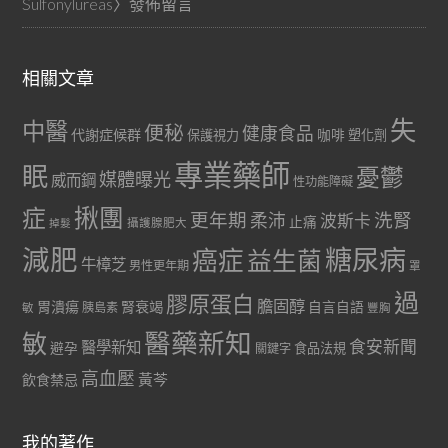
Sulfonylureas
〉發佈留言
相關文章
失
中醫
便秘
健康食品
代謝症候群
咖啡
保護視力
塑化劑
專業藥師
眠
憂鬱
媒體曝光
威而鋼
性功能障礙
症
揪團
更年期
洗腎
柔沛
波斯卡
止痛
掉髮
攝護腺肥大
減肥
糖尿病
癌症
益生菌
牛樟芝
男性更年期
罩
過
膠原蛋白
膽固醇
胃潰瘍
腎衰竭
自言自語
胰島素
敏
豐胸
醫藥新知
敏
食安新聞
醫學新知
避孕
食品法規
關鍵字
高血壓
黃芩
飲食禁忌
我的著作