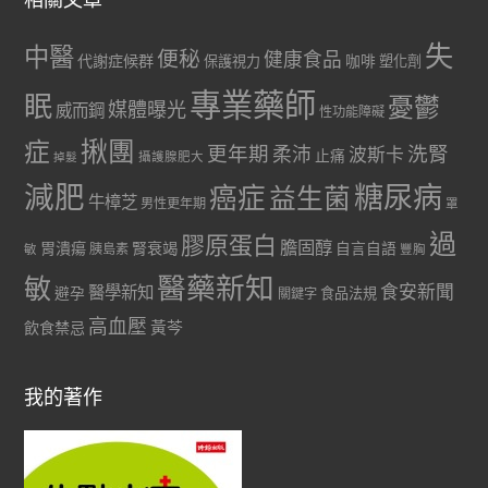
失
中醫
便秘
健康食品
代謝症候群
咖啡
保護視力
塑化劑
專業藥師
眠
憂鬱
媒體曝光
威而鋼
性功能障礙
症
揪團
更年期
洗腎
柔沛
波斯卡
止痛
掉髮
攝護腺肥大
減肥
糖尿病
癌症
益生菌
牛樟芝
男性更年期
罩
過
膠原蛋白
膽固醇
胃潰瘍
腎衰竭
自言自語
胰島素
敏
豐胸
醫藥新知
敏
食安新聞
醫學新知
避孕
食品法規
關鍵字
高血壓
黃芩
飲食禁忌
我的著作