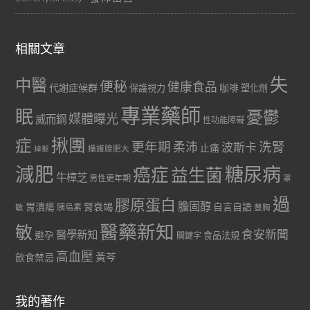
相關文章
失
中醫
便秘
健康食品
代謝症候群
咖啡
保護視力
塑化劑
專業藥師
眠
憂鬱
媒體曝光
威而鋼
性功能障礙
症
揪團
更年期
洗腎
柔沛
波斯卡
止痛
掉髮
攝護腺肥大
減肥
糖尿病
癌症
益生菌
牛樟芝
男性更年期
罩
過
膠原蛋白
膽固醇
胃潰瘍
腎衰竭
自言自語
胰島素
敏
豐胸
醫藥新知
敏
食安新聞
醫學新知
避孕
食品法規
關鍵字
高血壓
黃芩
飲食禁忌
我的著作