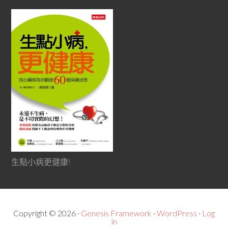
生點小病更健康!
Copyright © 2026 ·
Genesis Framework
·
WordPress
·
Log
in