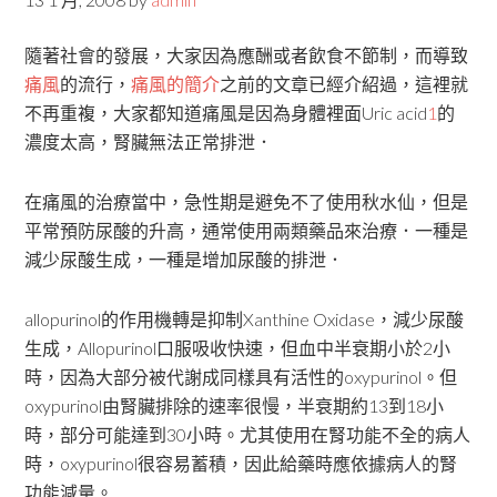
隨著社會的發展，大家因為應酬或者飲食不節制，而導致
痛風
的流行，
痛風的簡介
之前的文章已經介紹過，這裡就
不再重複，大家都知道痛風是因為身體裡面Uric acid
1
的
濃度太高，腎臟無法正常排泄．
在痛風的治療當中，急性期是避免不了使用秋水仙，但是
平常預防尿酸的升高，通常使用兩類藥品來治療．一種是
減少尿酸生成，一種是增加尿酸的排泄．
allopurinol的作用機轉是抑制Xanthine Oxidase，減少尿酸
生成，Allopurinol口服吸收快速，但血中半衰期小於2小
時，因為大部分被代謝成同樣具有活性的oxypurinol。但
oxypurinol由腎臟排除的速率很慢，半衰期約13到18小
時，部分可能達到30小時。尤其使用在腎功能不全的病人
時，oxypurinol很容易蓄積，因此給藥時應依據病人的腎
功能減量。