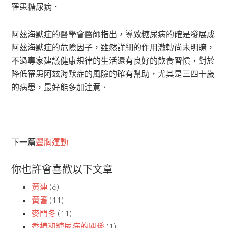
罹患糖尿病．
阿玆海默症的醫學會醫師指出，導致糖尿病的確是發展成
阿玆海默症的危險因子，雖然詳細的作用激轉尚未明瞭，
不過專家建議健康規律的生活還有良好的飲食習慣，對於
降低罹患阿玆海默症的風險的確有幫助，尤其是三四十歲
的病患，最好能多加注意．
下一篇
豐胸運動
你也許會喜歡以下文章
黃連
(6)
黃耆
(11)
麥門冬
(11)
香椿和糖尿病的關係
(1)