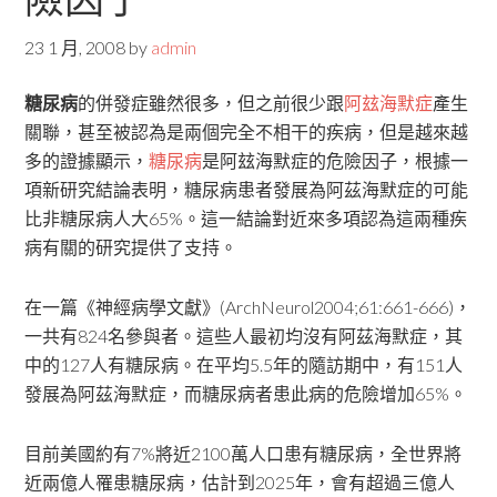
23 1 月, 2008
by
admin
糖尿病
的併發症雖然很多，但之前很少跟
阿玆海默症
產生
關聯，甚至被認為是兩個完全不相干的疾病，但是越來越
多的證據顯示，
糖尿病
是阿玆海默症的危險因子，根據一
項新研究結論表明，糖尿病患者發展為阿茲海默症的可能
比非糖尿病人大65%。這一結論對近來多項認為這兩種疾
病有關的研究提供了支持。
在一篇《神經病學文獻》(ArchNeurol2004;61:661-666)，
一共有824名參與者。這些人最初均沒有阿茲海默症，其
中的127人有糖尿病。在平均5.5年的隨訪期中，有151人
發展為阿茲海默症，而糖尿病者患此病的危險增加65%。
目前美國約有7%將近2100萬人口患有糖尿病，全世界將
近兩億人罹患糖尿病，估計到2025年，會有超過三億人