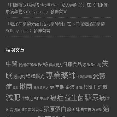
「
口服糖尿病藥物Meglitinide | 活力藥師網
」在〈
口服糖
尿病藥物Sulfonylureas
〉發佈留言
「
糖尿病藥物分類 | 活力藥師網
」在〈
口服糖尿病藥物
Sulfonylureas
〉發佈留言
相關文章
失
中醫
便秘
健康食品
代謝症候群
咖啡
保護視力
塑化劑
專業藥師
眠
憂鬱
媒體曝光
威而鋼
性功能障礙
症
揪團
更年期
洗腎
柔沛
波斯卡
止痛
掉髮
攝護腺肥大
減肥
糖尿病
癌症
益生菌
牛樟芝
男性更年期
罩
過
膠原蛋白
膽固醇
胃潰瘍
腎衰竭
自言自語
胰島素
敏
豐胸