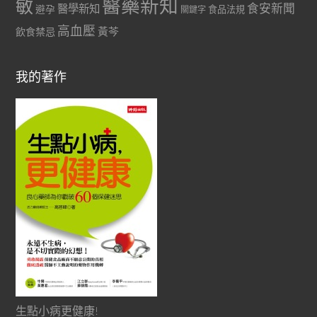
醫藥新知
敏
食安新聞
醫學新知
避孕
食品法規
關鍵字
高血壓
黃芩
飲食禁忌
我的著作
生點小病更健康!