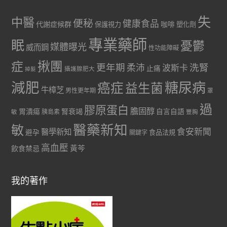
失
中醫
便秘
健康食品
代謝症候群
咖啡
保護視力
塑化劑
專業藥師
眠
憂鬱
媒體曝光
威而鋼
性功能障礙
症
揪團
更年期
洗腎
柔沛
波斯卡
止痛
掉髮
攝護腺肥大
減肥
糖尿病
癌症
益生菌
牛樟芝
男性更年期
罩
過
膠原蛋白
膽固醇
胃潰瘍
腎衰竭
自言自語
胰島素
敏
豐胸
醫藥新知
敏
食安新聞
醫學新知
避孕
食品法規
關鍵字
高血壓
黃芩
飲食禁忌
我的著作