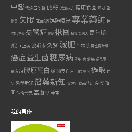
中醫
便秘
健康食品
代謝症候群
咖啡
保護視力
塑
專業藥師
失眠
媒體曝光
威而鋼
化劑
性
憂鬱症
揪團
更年期
功能障礙
掉髮
攝護腺肥大
減肥
洗腎
柔沛
波斯卡
牛樟芝
止痛
男性更年期
糖尿病
癌症
益生菌
胃潰瘍
胰島素
罩敏
過敏
膠原蛋白
膽固醇
腎衰竭
自言自語
避
豐胸
醫藥新知
食安新
醫學新知
孕
食品法規
關鍵字
聞
高血壓
黃芩
飲食禁忌
我的著作