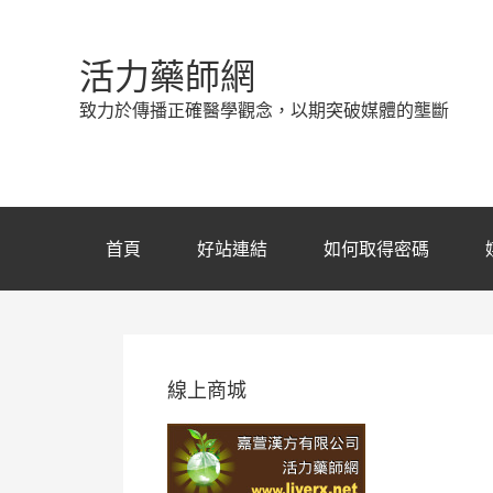
活力藥師網
致力於傳播正確醫學觀念，以期突破媒體的壟斷
首頁
好站連結
如何取得密碼
線上商城