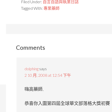
Filed Under:
自言自語與執業日誌
Tagged With:
專業藥師
Comments
dolphing
says
2 10 月, 2008 at 12:54 下午
嗨高藥師,
恭喜你入圍第四屆全球華文部落格大獎初賽！