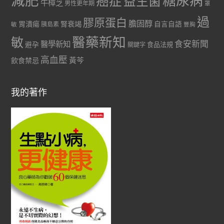
減肥
糖尿病
癌症
益生菌
牛樟芝
男性更年期
罩
過
膠原蛋白
膽固醇
胃潰瘍
腎衰竭
自言自語
胰島素
敏
豐胸
醫藥新知
敏
食安新聞
醫學新知
避孕
食品法規
關鍵字
高血壓
黃芩
飲食禁忌
我的著作