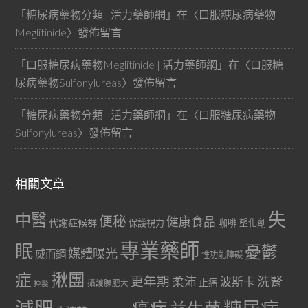
「
糖尿病藥物分類 | 活力藥師網
」在〈
口服糖尿病藥物
Meglitinide
〉發佈留言
「
口服糖尿病藥物Meglitinide | 活力藥師網
」在〈
口服糖
尿病藥物Sulfonylureas
〉發佈留言
「
糖尿病藥物分類 | 活力藥師網
」在〈
口服糖尿病藥物
Sulfonylureas
〉發佈留言
相關文章
失
中醫
便秘
健康食品
代謝症候群
咖啡
保護視力
塑化劑
專業藥師
眠
憂鬱
媒體曝光
威而鋼
性功能障礙
症
揪團
更年期
洗腎
柔沛
波斯卡
止痛
掉髮
攝護腺肥大