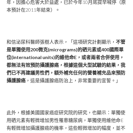
年，因擔心危害大於益處，已於今年
10
月底提早喊停（原
本預計在
2011
年結束）。
和信泌尿科醫師張樹人表示，「這項研究計劃顯示，
不管
是單獨使用
200
微克
(micrograms)
的硒元素或
400
國際單
位
(international units)
的維他命
E
，或者兩者合併使用，
都無法有效預防攝護腺癌，根據這個大型試驗的結果，我
們已不再建議男性們，額外補充任何的營養補充品來預防
攝護腺癌
，這是攝護腺癌防治上，非常重要的宣誓。」
此外，根據美國國家癌症研究院的研究，也顯示：單獨使
用硒元素有輕微增加男性罹患糖尿病，單獨使用維他命
E
有輕微增加攝護腺癌的機率，這些輕微增加的幅度，並不