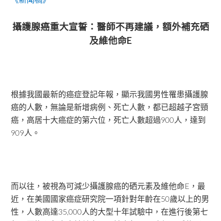
攝護腺癌重大宣誓：醫師不再建議，額外補充硒
及維他命
E
根據我國最新的癌症登記年報，顯示我國男性罹患攝護腺
癌的人數，無論是新增病例、死亡人數，都已超越子宮頸
癌，高居十大癌症的第六位，死亡人數超過
900
人，達到
909
人。
而以往，被視為可減少攝護腺癌的硒元素及維他命
E
，最
近，在美國國家癌症研究院一項針對年齡在
50
歲以上的男
性，人數高達
35,000
人的大型十年試驗中，在進行後第七