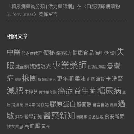
「
糖尿病藥物分類 | 活力藥師網
」在〈
口服糖尿病藥物
Sulfonylureas
〉發佈留言
相關文章
失
中醫
便秘
健康食品
代謝症候群
咖啡
保護視力
塑化劑
專業藥師
眠
憂鬱
媒體曝光
威而鋼
性功能障礙
症
揪團
更年期
洗腎
柔沛
波斯卡
止痛
掉髮
攝護腺肥大
減肥
糖尿病
癌症
益生菌
牛樟芝
男性更年期
罩
過
膠原蛋白
膽固醇
胃潰瘍
腎衰竭
自言自語
胰島素
敏
豐胸
醫藥新知
敏
食安新聞
醫學新知
避孕
食品法規
關鍵字
高血壓
黃芩
飲食禁忌