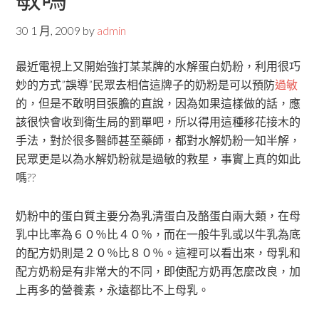
30 1 月, 2009
by
admin
最近電視上又開始強打某某牌的水解蛋白奶粉，利用很巧
妙的方式”誤導”民眾去相信這牌子的奶粉是可以預防
過敏
的，但是不敢明目張膽的直說，因為如果這樣做的話，應
該很快會收到衛生局的罰單吧，所以得用這種移花接木的
手法，對於很多醫師甚至藥師，都對水解奶粉一知半解，
民眾更是以為水解奶粉就是過敏的救星，事實上真的如此
嗎??
奶粉中的蛋白質主要分為乳清蛋白及酪蛋白兩大類，在母
乳中比率為６０％比４０％，而在一般牛乳或以牛乳為底
的配方奶則是２０％比８０％。這裡可以看出來，母乳和
配方奶粉是有非常大的不同，即使配方奶再怎麼改良，加
上再多的營養素，永遠都比不上母乳。