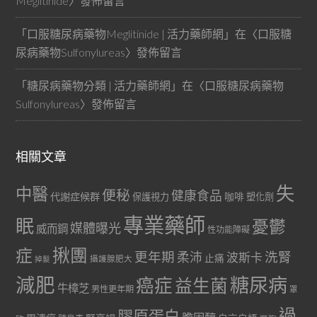
Meglitinide
〉發佈留言
「
口服糖尿病藥物Meglitinide | 活力藥師網
」在〈
口服糖
尿病藥物Sulfonylureas
〉發佈留言
「
糖尿病藥物分類 | 活力藥師網
」在〈
口服糖尿病藥物
Sulfonylureas
〉發佈留言
相關文章
失
中醫
便秘
健康食品
代謝症候群
咖啡
保護視力
塑化劑
專業藥師
眠
憂鬱
媒體曝光
威而鋼
性功能障礙
症
揪團
更年期
洗腎
柔沛
波斯卡
止痛
掉髮
攝護腺肥大
減肥
糖尿病
癌症
益生菌
牛樟芝
男性更年期
罩
過
膠原蛋白