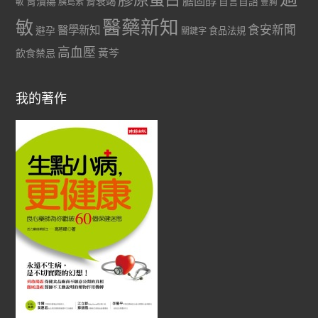
膽固醇
胃潰瘍
腎衰竭
自言自語
胰島素
敏
豐胸
醫藥新知
敏
食安新聞
醫學新知
避孕
食品法規
關鍵字
高血壓
黃芩
飲食禁忌
我的著作