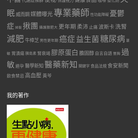
代謝症候群
咖啡
保護視力
塑化劑
專業藥師
眠
憂鬱
媒體曝光
威而鋼
性功能障礙
症
揪團
更年期
洗腎
柔沛
波斯卡
止痛
掉髮
攝護腺肥大
減肥
糖尿病
癌症
益生菌
牛樟芝
男性更年期
罩
過
膠原蛋白
膽固醇
胃潰瘍
腎衰竭
自言自語
胰島素
敏
豐胸
醫藥新知
敏
食安新聞
醫學新知
避孕
食品法規
關鍵字
高血壓
黃芩
飲食禁忌
我的著作