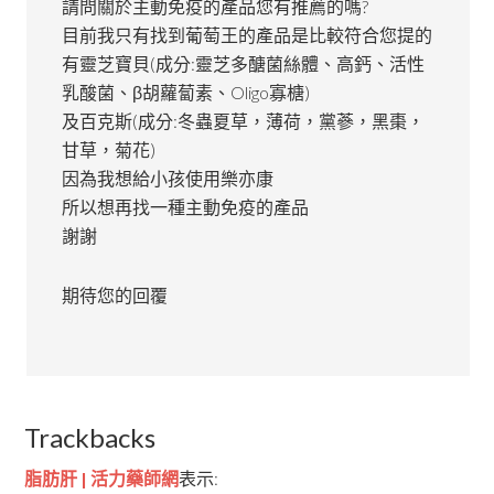
請問關於主動免疫的產品您有推薦的嗎?
目前我只有找到葡萄王的產品是比較符合您提的
有靈芝寶貝(成分:靈芝多醣菌絲體、高鈣、活性
乳酸菌、β胡蘿蔔素、Oligo寡榶)
及百克斯(成分:冬蟲夏草，薄荷，黨蔘，黑棗，
甘草，菊花)
因為我想給小孩使用樂亦康
所以想再找一種主動免疫的產品
謝謝
期待您的回覆
Trackbacks
脂肪肝 | 活力藥師網
表示: