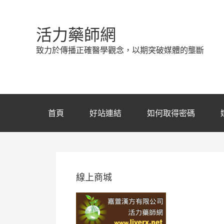
活力藥師網
致力於傳播正確醫學觀念，以期突破媒體的壟斷
首頁
好站連結
如何取得密碼
線上商城