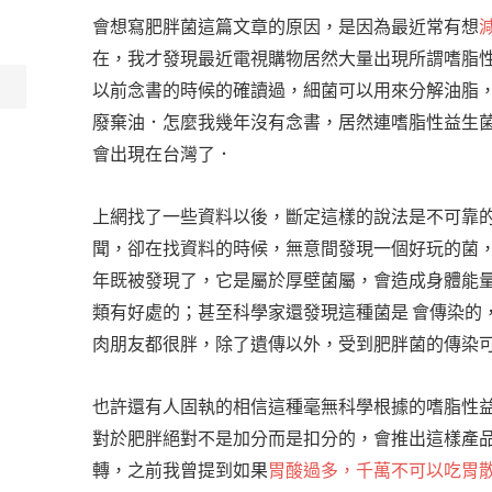
會想寫肥胖菌這篇文章的原因，是因為最近常有想
在，我才發現最近電視購物居然大量出現所謂嗜脂
以前念書的時候的確讀過，細菌可以用來分解油脂，
廢棄油．怎麼我幾年沒有念書，居然連嗜脂性益生
會出現在台灣了．
上網找了一些資料以後，斷定這樣的說法是不可靠
聞，卻在找資料的時候，無意間發現一個好玩的菌
年既被發現了，它是屬於厚壁菌屬，會造成身體能
類有好處的；甚至科學家還發現這種菌是 會傳染的
肉朋友都很胖，除了遺傳以外，受到肥胖菌的傳染
也許還有人固執的相信這種毫無科學根據的嗜脂性
對於肥胖絕對不是加分而是扣分的，會推出這樣產
轉，之前我曾提到如果
胃酸過多，千萬不可以吃胃