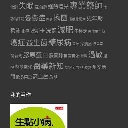
專業藥師
失眠
媒體曝光
威而鋼
化劑
性
憂鬱症
揪團
更年期
功能障礙
掉髮
攝護腺肥大
減肥
洗腎
柔沛
波斯卡
牛樟芝
止痛
男性更年期
糖尿病
癌症
益生菌
胃潰瘍
胰島素
罩敏
過敏
膠原蛋白
膽固醇
腎衰竭
自言自語
避
豐胸
醫藥新知
食安新
醫學新知
孕
食品法規
關鍵字
聞
高血壓
黃芩
飲食禁忌
我的著作