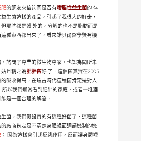
減肥
的網友來信詢問是否有
嗜脂性益生菌
的 存
性益生菌這樣的產品，引起了我很大的好奇，
但那些都是體 外的，分解的也不是脂肪而是
菌這種東西都出來了，看來諾貝爾醫學獎有機
的，詢問了專業的微生物專家，也認為聞所未
，姑且稱之為
肥胖菌
好 了．這個菌其實在2005
量的吸收提高，在遠古時代這種菌肯定是對人
，所以我們通常看到肥胖的家庭，或者一堆酒
可能是一個合理的解答．
益生菌，我們假設真的有這種好菌了，這種菌
品的廠商肯定是不清楚身體裡面迴饋機制的機
散
； 因為這樣會引起反跳作用，反而讓身體裡