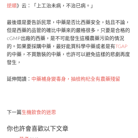
逆順
》云：「上工治未病，不治已病。」
最後還是要告訴民眾，中藥是否比西藥安全，姑且不論，
但是西藥的品管的確比中藥來的嚴格很多，只要是合格的
cGMP出廠的西藥，是不可能發生這種農藥污染的情況
的。如果要採購中藥，最好能買科學中藥或者是有
TGAP
的中藥，不買散裝的中藥，也許可以避免這樣的悲劇再度
發生，
延伸閱讀：
中藥補身變毒身，抽檢枸杞全有農藥殘留
下一篇
生機飲食的迷思
你也許會喜歡以下文章