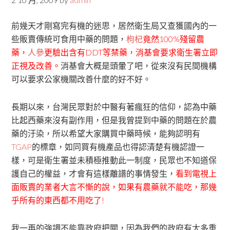
前幾天才剛寫完有機的迷思，居然衛生局又查獲國內的一
些販賣傳統可食用中藥的問題，
枸杞
竟然100%殘留農
藥，
人參
更驗出含有DDT等禁藥，消基會要求衛生署立即
正視及改善。
消基會大概是頭暈了吧，從來沒有民間機構
可以要求公家機關改善什麼的好不好。
長期以來，台灣民眾對於中醫有著瘋狂的信仰，認為中藥
比起西藥來沒有副作用，但是我曾提到中藥的問題在於農
藥的汙染，所以希望大家購買中藥時候，能夠認明有
TGAP
的標章，如同買有機產品也得認清楚有機認證一
樣，可是衛生署並未積極推動此一制度，民眾也不知道保
護自己的權益，才會有這樣離譜的事情發生，
看到電視上
面販賣的業者大言不慚的說，如果有農藥就不能吃，那幾
乎所有的東西都不用吃了!
我一再的強調不能靠政府把關，因為我們的政府有太多重