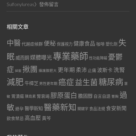
Sulfonylureas
〉發佈留言
相關文章
失
中醫
便秘
健康食品
代謝症候群
咖啡
保護視力
塑化劑
專業藥師
眠
憂鬱
媒體曝光
威而鋼
性功能障礙
症
揪團
更年期
洗腎
柔沛
波斯卡
止痛
掉髮
攝護腺肥大
減肥
糖尿病
癌症
益生菌
牛樟芝
男性更年期
罩
過
膠原蛋白
膽固醇
胃潰瘍
腎衰竭
自言自語
胰島素
敏
豐胸
醫藥新知
敏
食安新聞
醫學新知
避孕
食品法規
關鍵字
高血壓
黃芩
飲食禁忌