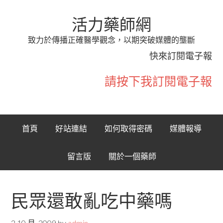
活力藥師網
致力於傳播正確醫學觀念，以期突破媒體的壟斷
快來訂閱電子報
請按下我訂閱電子報
首頁
好站連結
如何取得密碼
媒體報導
留言版
關於一個藥師
民眾還敢亂吃中藥嗎
2 10 月, 2009
by
admin