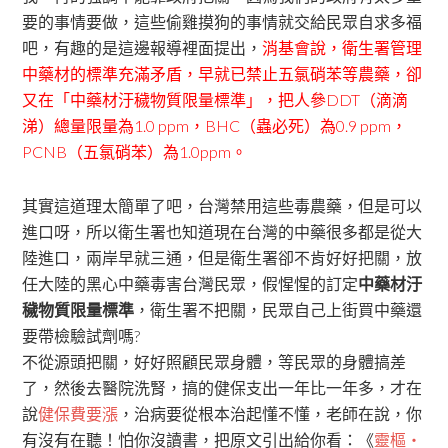
要的事情要做，這些偷雞摸狗的事情就交給民眾自求多福
吧，有趣的是這邊報導裡面提出，
消基會說，衛生署管理
中藥材的標準充滿矛盾，早就已禁止五氯硝苯等農藥，卻
又在「中藥材汙穢物質限量標準」，把人參DDT（滴滴
涕）總量限量為1.0 ppm，BHC（蟲必死）為0.9 ppm，
PCNB（五氯硝苯）為1.0ppm。
其實這道理太簡單了吧，台灣禁用這些毒農藥，但是可以
進口呀，所以衛生署也知道現在台灣的中藥很多都是從大
陸進口，兩岸早就三通，但是衛生署卻不肯好好把關，放
任大陸的黑心中藥毒害台灣民眾，假惺惺的訂定
中藥材汙
穢物質限量標準
，衛生署不把關，民眾自己上街買中藥還
要帶檢驗試劑嗎?
不從源頭把關，好好照顧民眾身體，等民眾的身體搞差
了，然後去醫院洗腎，搞的健保支出一年比一年多，才在
說
健保費要漲
，治病要從根本治起懂不懂，老師在說，你
有沒有在聽！怕你沒讀書，把原文引出給你看：《
靈樞‧