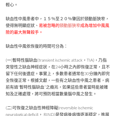
輕心。
缺血性中風患者中，１５％至２０％肇因於頸動脈狹窄，
使得無明顯症狀、
易被忽略的
頸動脈狹窄
成為增加中風風
險的最大無聲殺手。
缺血性中風依恢復的時間可分為：
(一)暫時性腦缺血(transient ischemic attack，TIA)，乃指
突發性之缺血神經症狀，在24小時之內即恢復正常，且不
留下任何後遺症。事實上，多數患者通常在30分鐘內即完
全恢復正常。根據文獻，一些有之缺血性中風之患者，病
前有過“暫時性腦缺血”之癥兆，如果這些患者當時能被確
知及正確處理，將可預防相當數量腦中風之發生。
(二)可恢復之缺血性神經障礙(reversible ischemic
neurological deficit， RIND)是發病後病情逐漸穩定，進展