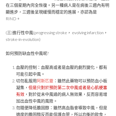
在三個星期內完全恢復。另一種病人是在病後三週內有明
顯進步，三週後呈現緩慢而穩定的進展，亦認為是
RIND。
(三)進行性中風(progressing stroke， evolving infarction，
stroke-in-evolution)
如何預防缺血性中風呢?
血壓的控制：血壓高或者是血壓的劇烈變化，都有
可能引起中風。
切勿亂服用
阿斯匹靈
：雖然此藥物可以預防血小板
凝集，
但是只對於預防第二次中風或者是心肌梗塞
有效
，對於從未中風過的病人無效果，反而容易增
加出血性中風的風險。
勿隨便降低膽固醇：雖然高血脂會導致中風，但是
適度的膽固醇反而能保護血管，所以均衡的飲食，