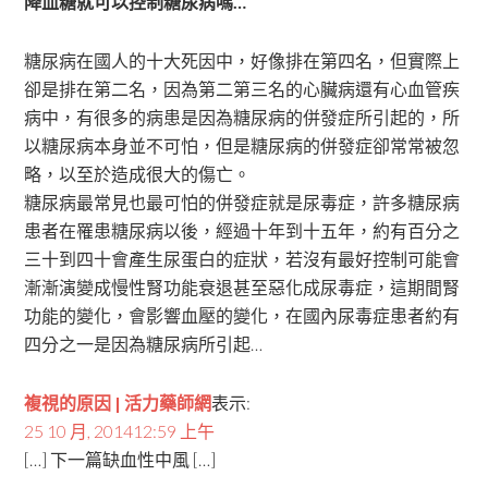
降血糖就可以控制糖尿病嗎…
糖尿病在國人的十大死因中，好像排在第四名，但實際上
卻是排在第二名，因為第二第三名的心臟病還有心血管疾
病中，有很多的病患是因為糖尿病的併發症所引起的，所
以糖尿病本身並不可怕，但是糖尿病的併發症卻常常被忽
略，以至於造成很大的傷亡。
糖尿病最常見也最可怕的併發症就是尿毒症，許多糖尿病
患者在罹患糖尿病以後，經過十年到十五年，約有百分之
三十到四十會產生尿蛋白的症狀，若沒有最好控制可能會
漸漸演變成慢性腎功能衰退甚至惡化成尿毒症，這期間腎
功能的變化，會影響血壓的變化，在國內尿毒症患者約有
四分之一是因為糖尿病所引起…
複視的原因 | 活力藥師網
表示:
25 10 月, 201412:59 上午
[…] 下一篇缺血性中風 […]