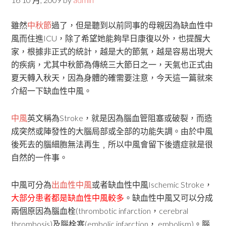
雖然
中秋節
過了，但是聽到以前同事的母親因為缺血性中
風而住進ICU，除了希望她能夠早日康復以外，也提醒大
家，根據非正式的統計，越是大的節氣，越是容易出現大
的疾病，尤其中秋節為傳統三大節日之一，天氣也正式由
夏天轉入秋天，因為身體的確需要注意，今天這一篇就來
介紹一下缺血性中風。
中風
英文稱為Stroke，就是因為腦血管阻塞或破裂，而造
成突然或陣發性的大腦局部或全部的功能失調。由於中風
後死去的腦細胞無法再生﹐所以中風會留下後遺症就是很
自然的一件事。
中風可分為
出血性中風
或者缺血性中風Ischemic Stroke，
大部分患者都是缺血性中風較多
。缺血性中風又可以分成
兩個原因為腦血栓(thrombotic infarction，cerebral
thrombosis)及腦栓塞(embolic infarction， embolism)。腦