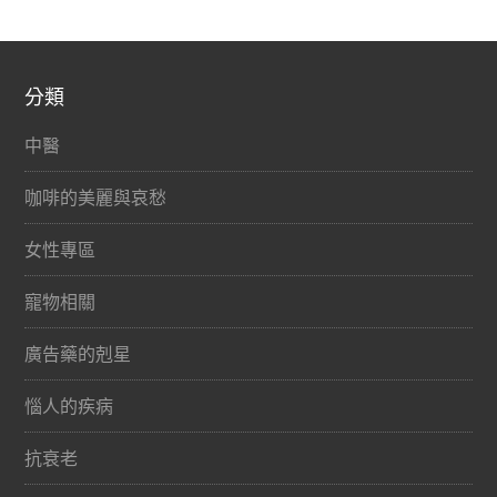
分類
中醫
咖啡的美麗與哀愁
女性專區
寵物相關
廣告藥的剋星
惱人的疾病
抗衰老