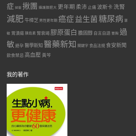
症
揪團
更年期
洗腎
柔沛
波斯卡
止痛
掉髮
攝護腺肥大
減肥
糖尿病
癌症
益生菌
牛樟芝
男性更年期
罩
過
膠原蛋白
膽固醇
胃潰瘍
腎衰竭
自言自語
胰島素
敏
豐胸
醫藥新知
敏
食安新聞
醫學新知
避孕
食品法規
關鍵字
高血壓
黃芩
飲食禁忌
我的著作