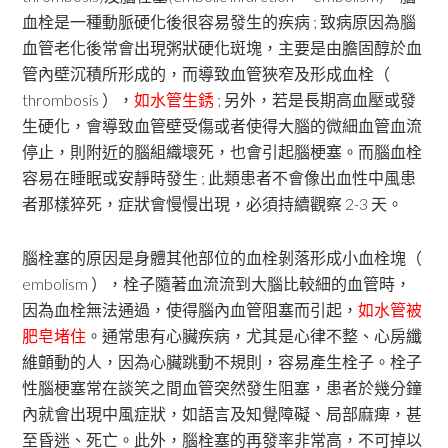
血栓是一種動脈硬化後很容易發生的疾病 ; 致病原因為腦
血管老化後常會出現粥狀硬化斑塊，主要是由膽固醇於血
管內壁沉積所形成的，而導致血管狹窄及形成血栓（
thrombosis ），
如水管生銹
; 另外，若是長期高血壓或發
生硬化，會導致血管壁受傷或者使得大腦的微細血管血流
停止，則附近的腦組織壞死，也會引起腦梗塞。而腦血栓
容易在睡眠或安靜時發生 ; 此類患者不會像出血性中風患
者那樣猝死，症狀會慢慢出現，必須持續觀察 2-3 天。
腦栓塞的原因是身體其他部位的血栓剝落形成小血栓塊（
embolism ），栓子隨著血流流到大腦比較細的血管時，
因為血栓無法通過，使得腦內血管阻塞而引起，
如水管被
肥皂堵住
。通常患有心臟疾病，尤其是心律不整、心房纖
維顫動的人，因為心臟跳動不規則，容易產生栓子。栓子
性腦梗塞常在談笑之間血管突然發生阻塞，患者於幾分鐘
內就會出現中風症狀，如語言及知覺障礙、局部麻痺，甚
至昏迷、死亡。此外，腦栓塞的再發率非常高，不可掉以