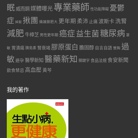
專業藥師
眠
憂鬱
媒體曝光
威而鋼
性功能障礙
症
揪團
更年期
洗腎
柔沛
波斯卡
止痛
掉髮
攝護腺肥大
減肥
糖尿病
癌症
益生菌
牛樟芝
男性更年期
罩
過
膠原蛋白
膽固醇
胃潰瘍
腎衰竭
自言自語
胰島素
敏
豐胸
醫藥新知
敏
食安新聞
醫學新知
避孕
食品法規
關鍵字
高血壓
黃芩
飲食禁忌
我的著作