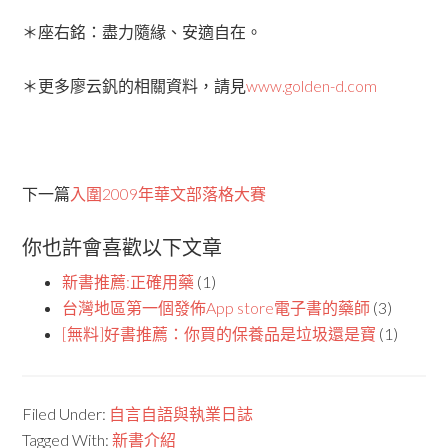
＊座右銘：盡力隨緣、安適自在。
＊更多廖云釩的相關資料，請見
www.golden-d.com
下一篇
入圍2009年華文部落格大賽
你也許會喜歡以下文章
新書推薦:正確用藥
(1)
台灣地區第一個發佈App store電子書的藥師
(3)
[無料]好書推薦：你買的保養品是垃圾還是寶
(1)
Filed Under:
自言自語與執業日誌
Tagged With:
新書介紹