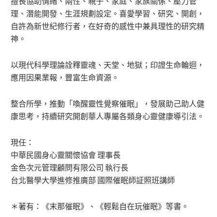
擅長協助情緒、兩性、親子、家庭、家族關係、壓力管
理、潛能開發、生涯規劃設定。喜愛學習、研究、開創，
自許為新世紀修行者，在好奇的感性中兼具理性的研究精
神。
以現代科學理論詮釋靈魂、天堂、地獄；印證生命輪迴，
應用因果業報，豐富生命資源。
整合所學，推動「喚醒靈性覺察催眠」，發展助己助人健
康思考，持續研究開創華人專屬各類身心靈健康導引法。
現任：
中華民國身心靈關懷協會 理事長
金色次元管理顧問有限公司 執行長
台北醫學大學進修推廣部 國際催眠師証照班講師
＊著有：《末那催眠》、《輕鬆自在玩催眠》等書。