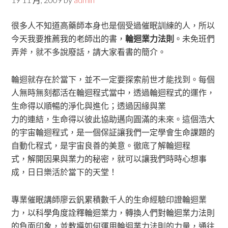
很多人不知道高藥師本身也是個受過催眠訓練的人，所以
今天我要推薦我的老師出的書，
輪迴業力法則
。未免班們
弄斧，就不多說廢話，請大家看書的簡介。
輪迴就存在於當下，並不一定要探索前世才能找到。每個
人無時無刻都活在輪迴程式當中，透過輪迴程式的運作，
生命得以順暢的淨化與進化；透過因緣與業
力的連結，生命得以彼此協助邁向圓滿的未來。這個浩大
的宇宙輪迴程式，是一個保証讓我們一定學會生命課題的
自動化程式，是宇宙良善的美意。徹底了解輪迴程
式，解開因果與業力的秘密，就可以讓我們時時心想事
成，日日樂活於當下的天堂！
專業催眠講師廖云釩累積數千人的生命經驗印證輪迴業
力，以科學角度詮釋輪迴業力，轉換人們對輪迴業力法則
的負面印象，並教導如何運用輪迴業力法則的力量，通往