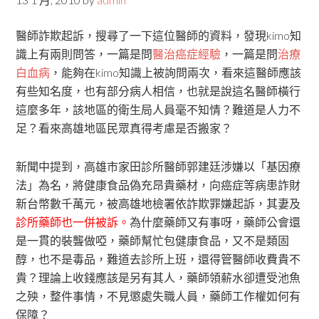
醫師詐欺起訴，搜尋了一下這位醫師的資料，發現kimo知
識上有兩則問答，一篇是問
醫治癌症經驗
，一篇是問
治療
白血病
，能夠在kimo知識上被詢問兩次，看來這醫師應該
有些知名度，也有部分病人相信，也就是說這名醫師橫行
這麼多年，該地區的衛生局人員毫不知情？難道是人力不
足？看來高雄地區民眾真得考慮是否搬家？
新聞中提到，高雄市家田診所醫師郭建廷涉嫌以「基因療
法」為名，將健康食品偽充昂貴藥材，向癌症等病患詐財
新台幣數千萬元，被高雄地檢署依詐欺罪嫌起訴，其妻及
診所藥師也一併被訴。
為什麼藥師又有事呀，藥師公會還
是一貫的裝聾做啞，藥師幫忙包健康食品，又不是類固
醇，也不是毒品，難道去診所上班，還得管醫師收費貴不
貴？理論上收錢應該是另有其人，藥師領薪水卻遭受池魚
之殃，整件事情，不見懲處失職人員，藥師工作權如何有
保障？