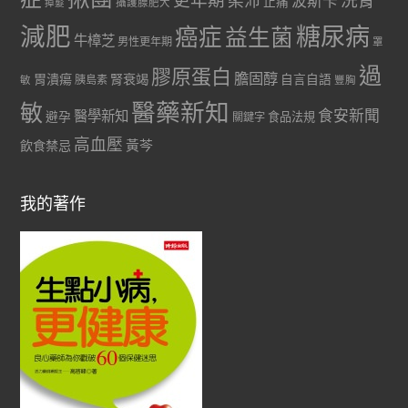
更年期
洗腎
柔沛
波斯卡
止痛
掉髮
攝護腺肥大
減肥
糖尿病
癌症
益生菌
牛樟芝
男性更年期
罩
過
膠原蛋白
膽固醇
胃潰瘍
腎衰竭
自言自語
胰島素
敏
豐胸
醫藥新知
敏
食安新聞
醫學新知
避孕
食品法規
關鍵字
高血壓
黃芩
飲食禁忌
我的著作