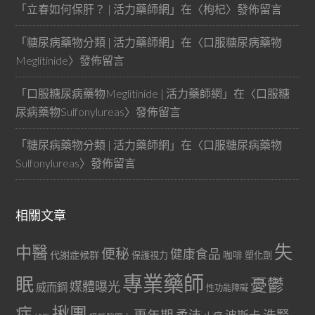
「
立春如何保肝？ | 活力藥師網
」在〈
枸杞
〉發佈留言
「
糖尿病藥物分類 | 活力藥師網
」在〈
口服糖尿病藥物
Meglitinide
〉發佈留言
「
口服糖尿病藥物Meglitinide | 活力藥師網
」在〈
口服糖
尿病藥物Sulfonylureas
〉發佈留言
「
糖尿病藥物分類 | 活力藥師網
」在〈
口服糖尿病藥物
Sulfonylureas
〉發佈留言
相關文章
失
中醫
便秘
健康食品
代謝症候群
咖啡
保護視力
塑化劑
專業藥師
眠
憂鬱
媒體曝光
威而鋼
性功能障礙
症
揪團