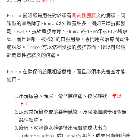
Elmiron愛泌羅是用在對於患有
間質性膀胱炎
的病患，同
類型的藥品除了Elmiron以外還有許多，例如三環抗抑鬱
劑，BZD，抗組織胺等等。Elmiron在1996年被FDA所承
認，而且是唯一被核准的口服用藥，專門用來治療間質性
膀胱炎。Elmiron可以修補受損的膀胱表面。所以可以減
輕間質性膀胱炎的疼痛。
Elmiron在健保的設限相當嚴格，而且必須事先審查才能
使用。
出現尿急、頻尿、骨盆腔疼痛、夜尿症狀
一年以
上
。
尿液常規檢查或培養無感染，及尿液細胞學檢查無
惡性細胞。
麻醉下膀胱鏡水擴張後出現腎絲球狀出血
（glomerulation）或Hunner’s潰瘍，或未出血但膀胱