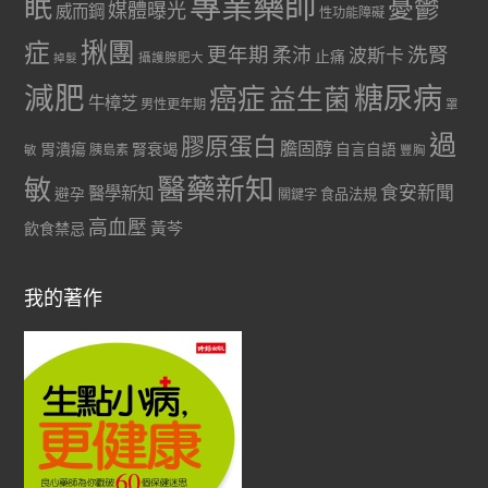
專業藥師
眠
憂鬱
媒體曝光
威而鋼
性功能障礙
症
揪團
更年期
洗腎
柔沛
波斯卡
止痛
掉髮
攝護腺肥大
減肥
糖尿病
癌症
益生菌
牛樟芝
男性更年期
罩
過
膠原蛋白
膽固醇
胃潰瘍
腎衰竭
自言自語
胰島素
敏
豐胸
醫藥新知
敏
食安新聞
醫學新知
避孕
食品法規
關鍵字
高血壓
黃芩
飲食禁忌
我的著作