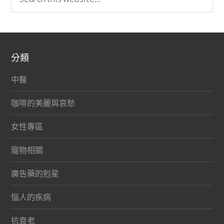
分類
中醫
咖啡的美麗與哀愁
女性專區
寵物相關
廣告藥的剋星
惱人的疾病
抗衰老