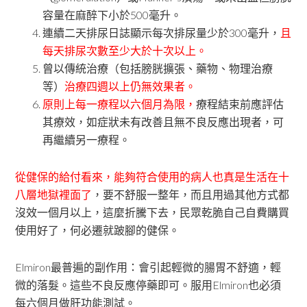
容量在麻醉下小於500毫升。
連續二天排尿日誌顯示每次排尿量少於300毫升，
且
每天排尿次數至少大於十次以上。
曾以傳統治療（包括膀胱擴張、藥物、物理治療
等）
治療四週以上仍無效果者。
原則上每一療程以六個月為限，
療程結束前應評估
其療效，如症狀未有改善且無不良反應出現者，可
再繼續另一療程。
從健保的給付看來，能夠符合使用的病人也真是生活在十
八層地獄裡面了
，要不舒服一整年，而且用過其他方式都
沒效一個月以上，這麼折騰下去，民眾乾脆自己自費購買
使用好了，何必遷就跛腳的健保。
Elmiron最普遍的副作用：會引起輕微的腸胃不舒適，輕
微的落髮。這些不良反應停藥即可。服用Elmiron也必須
每六個月做肝功能測試。