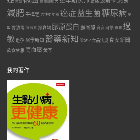
更年期
洗腎
柔沛
波斯卡
止痛
掉髮
攝護腺肥大
減肥
糖尿病
癌症
益生菌
牛樟芝
男性更年期
罩
過
膠原蛋白
膽固醇
胃潰瘍
腎衰竭
自言自語
胰島素
敏
豐胸
醫藥新知
敏
食安新聞
醫學新知
避孕
食品法規
關鍵字
高血壓
黃芩
飲食禁忌
我的著作