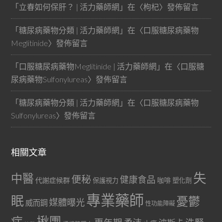
「
立春如何保肝？ | 活力藥師網
」在〈
枸杞
〉發佈留言
「
糖尿病藥物分類 | 活力藥師網
」在〈
口服糖尿病藥物
Meglitinide
〉發佈留言
「
口服糖尿病藥物Meglitinide | 活力藥師網
」在〈
口服糖
尿病藥物Sulfonylureas
〉發佈留言
「
糖尿病藥物分類 | 活力藥師網
」在〈
口服糖尿病藥物
Sulfonylureas
〉發佈留言
相關文章
失
中醫
便秘
健康食品
代謝症候群
咖啡
保護視力
塑化劑
專業藥師
眠
憂鬱
媒體曝光
威而鋼
性功能障礙
症
揪團