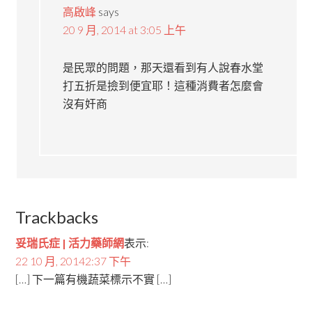
高啟峰
says
20 9 月, 2014 at 3:05 上午
是民眾的問題，那天還看到有人說春水堂
打五折是撿到便宜耶！這種消費者怎麼會
沒有奸商
Trackbacks
妥瑞氏症 | 活力藥師網
表示:
22 10 月, 20142:37 下午
[…] 下一篇有機蔬菜標示不實 […]