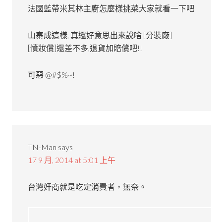
法國藍帶米其林主廚怎麼樣挑菜大家就看一下吧
山寨成這樣, 真還好意思出來說啥 [分裝廠]
[憤妝償]還差不多,退貨加賠償吧!!
可惡 @#$%~!
TN-Man
says
17 9 月, 2014 at 5:01 上午
台灣奸商就是吃定消費者，無奈。