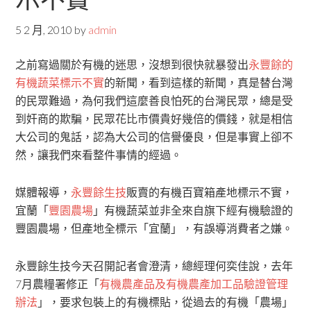
5 2 月, 2010
by
admin
之前寫過關於有機的迷思，沒想到很快就暴發出
永豐餘的
有機蔬菜標示不實
的新聞，看到這樣的新聞，真是替台灣
的民眾難過，為何我們這麼善良怕死的台灣民眾，總是受
到奸商的欺騙，民眾花比市價貴好幾倍的價錢，就是相信
大公司的鬼話，認為大公司的信譽優良，但是事實上卻不
然，讓我們來看整件事情的經過。
媒體報導，
永豐餘生技
販賣的有機百寶箱產地標示不實，
宜蘭「
豐園農場
」有機蔬菜並非全來自旗下經有機驗證的
豐園農場，但產地全標示「宜蘭」，有誤導消費者之嫌。
永豐餘生技今天召開記者會澄清，總經理何奕佳說，去年
7月農糧署修正「
有機農產品及有機農產加工品驗證管理
辦法
」，要求包裝上的有機標貼，從過去的有機「農場」