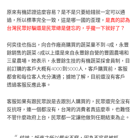
原來有機認證這麼容易？是不是只要給錢就一定可以通
過，所以標準完全一致，這是哪一國的歪理，
是真的認為
台灣民眾好騙還是民眾總是健忘的，乎攏一下就好了？
何奕佳也指出，向合作廠商購買的蔬菜量不到 4成，永豐
餘銷售的蔬菜 6成以上還是來自永豐餘自營的豐園農場和
三星農場。她表示，永豐餘生技的有機蔬菜採會員制，目
前訂購的客戶大概有4000到5000人，客戶購買前，客服
都會和每位客人充分溝通；據她了解，目前還沒有客戶
透過客服反應此事。
客服如果有跟民眾說是去跟別人購買的，民眾還完全沒有
反抗呀，連一個都沒有，台灣的消費者真這麼乖，也難怪
不管什麼政府上台，民眾都一定讓他做到任期結束為止。
結論：奸商之所以層出不窮，因為不容易被抓