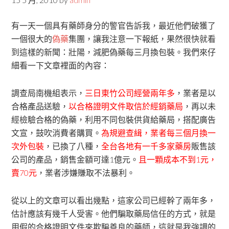
有一天一個具有藥師身分的警官告訴我，最近他們破獲了
一個很大的
偽藥
集團，讓我注意一下報紙，果然很快就看
到這樣的新聞：壯陽，減肥偽藥每三月換包裝。我們來仔
細看一下文章裡面的內容：
調查局南機組表示，
三日東竹公司經營兩年多
，業者是以
合格產品送驗，
以合格證明文件取信於經銷藥局
，再以未
經檢驗合格的偽藥，利用不同包裝供貨給藥局，搭配廣告
文宣，鼓吹消費者購買。
為規避查緝，業者每三個月換一
次外包裝
，已換了八種，
全台各地有一千多家藥房
販售該
公司的產品，銷售金額可達1億元。
且一顆成本不到1元，
賣70元
，業者涉嫌賺取不法暴利。
從以上的文章可以看出幾點，這家公司已經幹了兩年多，
估計應該有幾千人受害。他們騙取藥局信任的方式，就是
用假的合格證明文件來欺騙善良的藥師，這就是我強調的