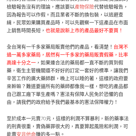
檢驗報告沒有的理論，應該要以
產物保險
代替檢驗報告，
因為報告可以作假。而且業者不斷的換包裝，以逃避查
緝，民眾如果購買產品時，可以先觀察一下這產品在市面
上銷售時間長短，
也就是說新上市的產品最好不要買！
全台灣有一千多家藥局販賣他們的產品，看清楚！
台灣不
過一萬多家藥局，居然有一千多家的藥局販賣假藥，比率
高達十分之一
，如果連合法的藥局都一直不斷的買到假
藥，衛生主管機關還不好好的訂定一套好的標準，讓我們
辛苦工作的廣大藥師群，晚上可以睡的著，這樣的政府要
來幹嘛？難道要逼所有的藥師都像我一樣，想吃的產品都
自己跟工廠下單生產嗎？憲法有保障人民免於恐懼的自
由，請我們的政府給予我們最基本的憲法保障權力！
至於成本一元賣70元，這樣的利潤不算暴利，新的藥事法
的刑責很重，賣偽藥罪很大的，真要算起風險和利潤，可
能賣
安非他命
賺的多一點。