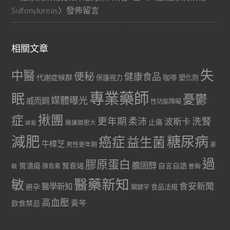
Sulfonylureas
〉發佈留言
相關文章
失
中醫
便秘
健康食品
代謝症候群
咖啡
保護視力
塑化劑
專業藥師
眠
憂鬱
媒體曝光
威而鋼
性功能障礙
症
揪團
更年期
洗腎
柔沛
波斯卡
止痛
掉髮
攝護腺肥大
減肥
糖尿病
癌症
益生菌
牛樟芝
男性更年期
罩
過
膠原蛋白
膽固醇
胃潰瘍
腎衰竭
自言自語
胰島素
敏
豐胸
醫藥新知
敏
食安新聞
醫學新知
避孕
食品法規
關鍵字
高血壓
黃芩
飲食禁忌