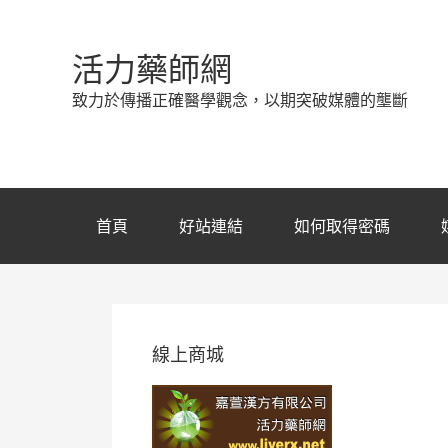
活力藥師網
致力於傳播正確醫學觀念，以期突破媒體的壟斷
首頁
好站連結
如何取得密碼
線上商城