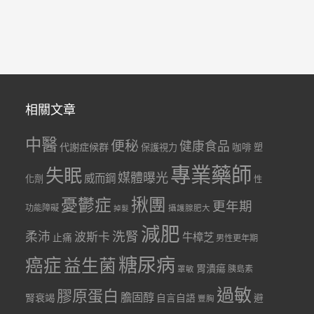
相關文章
中醫
便秘
健康食品
代謝症候群
咖啡
保護視力
塑
專業藥師
失眠
媒體曝光
威而鋼
化劑
性
憂鬱症
揪團
更年期
功能障礙
掉髮
攝護腺肥大
減肥
洗腎
柔沛
波斯卡
牛樟芝
止痛
男性更年期
糖尿病
癌症
益生菌
胃潰瘍
胰島素
罩敏
過敏
膠原蛋白
膽固醇
腎衰竭
自言自語
避
豐胸