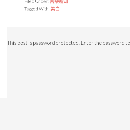
Filed Under:
醫藥新知
Tagged With:
美白
This post is password protected. Enter the password t