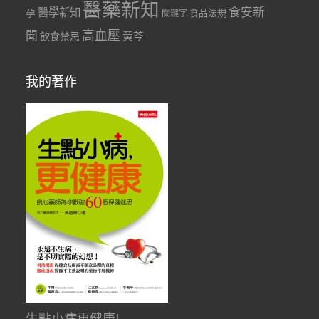
醫藥新知
食安新
醫學新知
孕
食品法規
關鍵字
聞
高血壓
黃芩
飲食禁忌
我的著作
生點小病更健康!