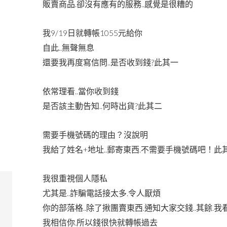
販賣商品.卻沒有應有的服務..感覺是很糟的
我9/19日就轉帳1055元給你
自此..無聲無息
還要我再度寫信問..是否收到錢?此其一
依常理看..當你收到錢
是否該主動告知..何時出貨?此其二
需要手機號碼的理由？沒說明
我給了姓名+地址..郵寄東西.不需要手機號碼吧！此
我很重視個人隱私
尤其是..詐騙電話接太多.令人厭煩
你的部落格..除了揪團賣東西.通知大家交錢..其餘
我相信你.所以錢很快就轉帳過去