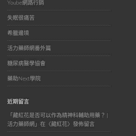
Yoube網路行銷
失眠很痛苦
希臘邊境
活力藥師網番外篇
糖尿病醫學協會
藥助Next學院
近期留言
「
藏紅花是否可以作為精神科輔助用藥？ |
活力藥師網
」在〈
藏紅花
〉發佈留言