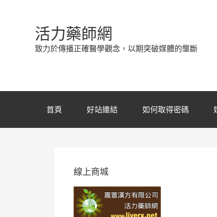
活力藥師網
致力於傳播正確醫學觀念，以期突破媒體的壟斷
首頁
好站連結
如何取得密碼
線上商城