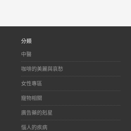
分類
中醫
咖啡的美麗與哀愁
女性專區
寵物相關
廣告藥的剋星
惱人的疾病