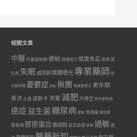
相關文章
中醫
便秘
健康食品
代謝症候群
咖啡
保護視力
塑
專業藥師
失眠
媒體曝光
威而鋼
化劑
性
憂鬱症
揪團
更年期
功能障礙
掉髮
攝護腺肥大
減肥
洗腎
柔沛
波斯卡
牛樟芝
止痛
男性更年期
糖尿病
癌症
益生菌
胃潰瘍
胰島素
罩敏
過敏
膠原蛋白
膽固醇
腎衰竭
自言自語
避
豐胸
醫藥新知