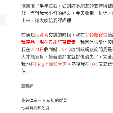
揪團揪了半年左右，受到許多網友的支持與鼓
錢，而對我大小聲的網友，今天收到一封信，
出來，讓大家給我評評理。
在通知
葉黃素
交錢的時候，我在
9/18號寫信
給
種產品，現在只能訂葉黃素
，我回信告訴他沒
我在
9/21日
收到錢，
9/22
收到該網友詢問我是
大才能寄貨，接著這網友就好像消失了，完全
我也在
Blog上通知大家
。然後我在
10/3
又寫信
信：
高藥師
我必須說一下..最近的感覺
你具有高知名度..