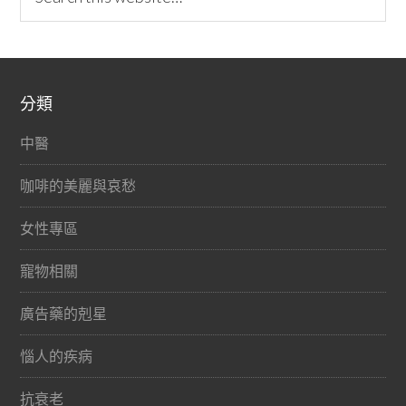
分類
中醫
咖啡的美麗與哀愁
女性專區
寵物相關
廣告藥的剋星
惱人的疾病
抗衰老