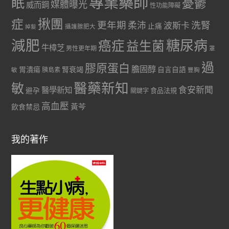
專業藥師
眠
憂鬱
媒體曝光
威而鋼
性功能障礙
症
揪團
更年期
洗腎
柔沛
波斯卡
止痛
掉髮
攝護腺肥大
減肥
糖尿病
癌症
益生菌
牛樟芝
男性更年期
罩
過
膠原蛋白
膽固醇
胃潰瘍
腎衰竭
自言自語
胰島素
敏
豐胸
醫藥新知
敏
食安新聞
醫學新知
避孕
食品法規
關鍵字
高血壓
黃芩
飲食禁忌
我的著作