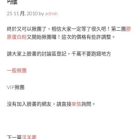
25 11 月, 2010
by
admin
終於又可以揪團了，相信大家一定等了很久吧！第二團
膠
原蛋白粉
又開始揪團囉！這次的價格有些許調整。
請大家上臉書的討論區登記，千萬不要跑錯地方
一般揪團
VIP揪團
沒有加入臉書的網友，請直接
來信
詢問。
下一篇
淫羊藿