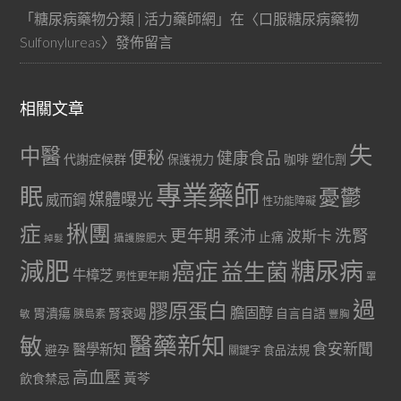
「
糖尿病藥物分類 | 活力藥師網
」在〈
口服糖尿病藥物
Sulfonylureas
〉發佈留言
相關文章
失
中醫
便秘
健康食品
代謝症候群
咖啡
保護視力
塑化劑
專業藥師
眠
憂鬱
媒體曝光
威而鋼
性功能障礙
症
揪團
更年期
洗腎
柔沛
波斯卡
止痛
掉髮
攝護腺肥大
減肥
糖尿病
癌症
益生菌
牛樟芝
男性更年期
罩
過
膠原蛋白
膽固醇
胃潰瘍
腎衰竭
自言自語
胰島素
敏
豐胸
醫藥新知
敏
食安新聞
醫學新知
避孕
食品法規
關鍵字
高血壓
黃芩
飲食禁忌