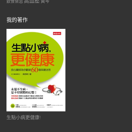
高血壓
黃芩
飲食禁忌
我的著作
生點小病更健康!