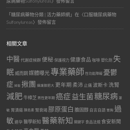
尿病藥物Sulfonylureas
〉發佈留言
「
糖尿病藥物分類 | 活力藥師網
」在〈
口服糖尿病藥物
Sulfonylureas
〉發佈留言
相關文章
失
中醫
便秘
健康食品
代謝症候群
咖啡
保護視力
塑化劑
專業藥師
眠
憂鬱
媒體曝光
威而鋼
性功能障礙
症
揪團
更年期
洗腎
柔沛
波斯卡
止痛
掉髮
攝護腺肥大
減肥
糖尿病
癌症
益生菌
牛樟芝
男性更年期
罩
過
膠原蛋白
膽固醇
胃潰瘍
腎衰竭
自言自語
胰島素
敏
豐胸
醫藥新知
敏
食安新聞
醫學新知
避孕
食品法規
關鍵字