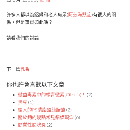
許多人都以為鋁鍋和老人痴呆(
阿茲海默症
)有很大的關
係，但是事實如此嗎？
請看我們的討論
下一篇
乳香
你也許會喜歡以下文章
黴菌毒素中的橘青黴素(Citrinin)！
(2)
黑豆
(1)
騙人的PS磷脂醯絲胺酸
(2)
關於鈣的幾點常見錯誤觀念
(6)
間質性膀胱炎
(2)