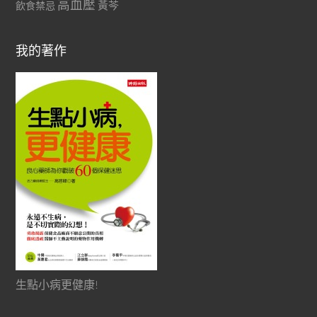
高血壓
黃芩
飲食禁忌
我的著作
生點小病更健康!