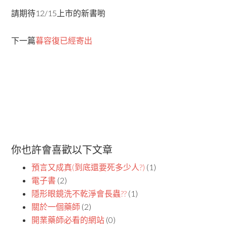
請期待12/15上市的新書喲
下一篇
暮容復已經寄出
你也許會喜歡以下文章
預言又成真(到底還要死多少人?)
(1)
電子書
(2)
隱形眼鏡洗不乾淨會長蟲??
(1)
關於一個藥師
(2)
開業藥師必看的網站
(0)