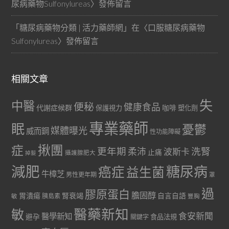
尿病藥物Sulfonylureas
〉發佈留言
「
糖尿病藥物分類 | 活力藥師網
」在〈
口服糖尿病藥物
Sulfonylureas
〉發佈留言
相關文章
失
中醫
便秘
健康食品
代謝症候群
咖啡
保護視力
塑化劑
專業藥師
眠
憂鬱
媒體曝光
威而鋼
性功能障礙
症
揪團
更年期
洗腎
柔沛
波斯卡
止痛
掉髮
攝護腺肥大
減肥
糖尿病
癌症
益生菌
牛樟芝
男性更年期
罩
過
膠原蛋白
膽固醇
胃潰瘍
腎衰竭
自言自語
胰島素
敏
豐胸
醫藥新知
敏
食安新聞
醫學新知
避孕
食品法規
關鍵字