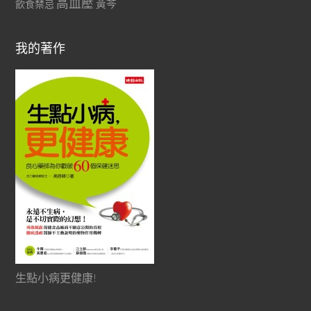
高血壓
黃芩
飲食禁忌
我的著作
生點小病更健康!