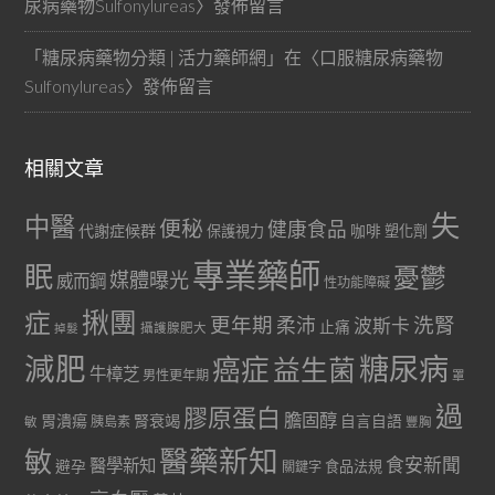
尿病藥物Sulfonylureas
〉發佈留言
「
糖尿病藥物分類 | 活力藥師網
」在〈
口服糖尿病藥物
Sulfonylureas
〉發佈留言
相關文章
失
中醫
便秘
健康食品
代謝症候群
咖啡
保護視力
塑化劑
專業藥師
眠
憂鬱
媒體曝光
威而鋼
性功能障礙
症
揪團
更年期
洗腎
柔沛
波斯卡
止痛
掉髮
攝護腺肥大
減肥
糖尿病
癌症
益生菌
牛樟芝
男性更年期
罩
過
膠原蛋白
膽固醇
胃潰瘍
腎衰竭
自言自語
胰島素
敏
豐胸
醫藥新知
敏
食安新聞
醫學新知
避孕
食品法規
關鍵字