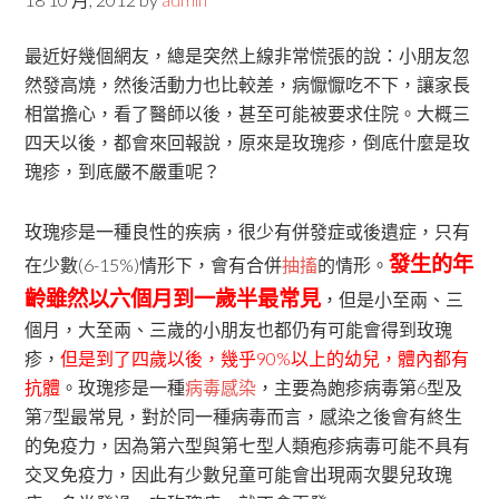
最近好幾個網友，總是突然上線非常慌張的說：小朋友忽
然發高燒，然後活動力也比較差，病懨懨吃不下，讓家長
相當擔心，看了醫師以後，甚至可能被要求住院。大概三
四天以後，都會來回報說，原來是玫瑰疹，倒底什麼是玫
瑰疹，到底嚴不嚴重呢？
玫瑰疹是一種良性的疾病，很少有併發症或後遺症，只有
發生的年
在少數(6-15%)情形下，會有合併
抽搐
的情形。
齡雖然以六個月到一歲半最常見
，但是小至兩、三
個月，大至兩、三歲的小朋友也都仍有可能會得到玫瑰
疹，
但是到了四歲以後，幾乎90%以上的幼兒，體內都有
抗體
。玫瑰疹是一種
病毒感染
，主要為皰疹病毒第6型及
第7型最常見，對於同一種病毒而言，感染之後會有終生
的免疫力，因為第六型與第七型人類疱疹病毒可能不具有
交叉免疫力，因此有少數兒童可能會出現兩次嬰兒玫瑰