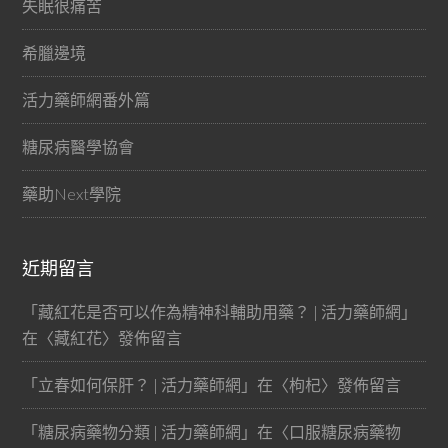
失眠很痛苦
希臘邊境
活力藥師網番外篇
糖尿病醫學協會
藥助Next學院
近期留言
「
藏紅花是否可以作為精神科輔助用藥？ | 活力藥師網
」
在〈
藏紅花
〉發佈留言
「
立春如何保肝？ | 活力藥師網
」在〈
枸杞
〉發佈留言
「
糖尿病藥物分類 | 活力藥師網
」在〈
口服糖尿病藥物