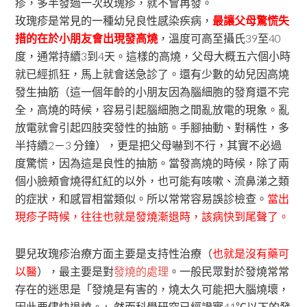
疹，多半發過一次玫瑰疹，就不會再發。
玫瑰疹是常見的一種幼兒良性感染疾病，
最讓父母驚慌失
措的在於小朋友會出現發高燒
，溫度可高至攝氏39至40
度，通常持續3到4天。這樣的高燒，父母大概五六個小時
就已經抓狂，馬上就會送急診了。還有少數的幼兒因高燒
發生抽筋（這一個年齡的小朋友因為腦細胞的發育還不完
全，高燒的時候，容易引起腦細胞之間亂放電的現象。亂
放電就會引起四肢突發性的抽筋。手腳抽動、對稱性，多
半持續2－3 分鐘），更是把父母嚇到不行，其實不必過
度驚慌，因為這是良性的抽筋。當發高燒的時候，除了兩
個小臉頰會燒得紅紅的以外，也可能有咳嗽、流鼻涕之類
的症狀，和感冒相當類似。所以常常容易誤診檢查。
當出
現疹子時候，往往也就是發燒漸退時，該病快到尾聲了。
嬰兒玫瑰疹治療方面主要是支持性治療（
也就是沒有藥可
以醫
），最主要是對
發燒的處理
。一般民眾對於發燒常常
存在的迷思是「發燒是有害的，燒太久可能把大腦燒壞，
因此要儘快退燒。」然而科學研究已經證實41℃以下的發