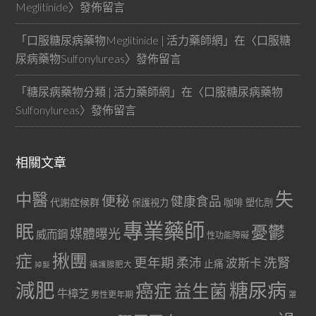
Meglitinide
〉發佈留言
「
口服糖尿病藥物Meglitinide | 活力藥師網
」在〈
口服糖
尿病藥物Sulfonylureas
〉發佈留言
「
糖尿病藥物分類 | 活力藥師網
」在〈
口服糖尿病藥物
Sulfonylureas
〉發佈留言
相關文章
失
中醫
便秘
健康食品
代謝症候群
咖啡
保護視力
塑化劑
專業藥師
眠
憂鬱
媒體曝光
威而鋼
性功能障礙
症
揪團
更年期
洗腎
柔沛
波斯卡
止痛
掉髮
攝護腺肥大
減肥
糖尿病
癌症
益生菌
牛樟芝
男性更年期
罩