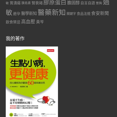
過
膠原蛋白
膽固醇
胃潰瘍
腎衰竭
自言自語
胰島素
敏
豐胸
醫藥新知
敏
食安新聞
醫學新知
避孕
食品法規
關鍵字
高血壓
黃芩
飲食禁忌
我的著作