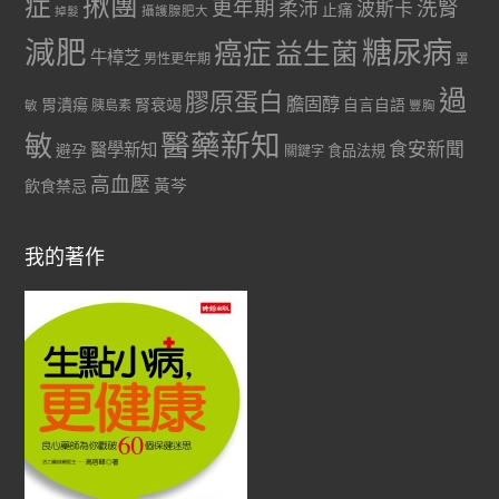
症
揪團
更年期
洗腎
柔沛
波斯卡
止痛
掉髮
攝護腺肥大
減肥
糖尿病
癌症
益生菌
牛樟芝
男性更年期
罩
過
膠原蛋白
膽固醇
胃潰瘍
腎衰竭
自言自語
胰島素
敏
豐胸
醫藥新知
敏
食安新聞
醫學新知
避孕
食品法規
關鍵字
高血壓
黃芩
飲食禁忌
我的著作