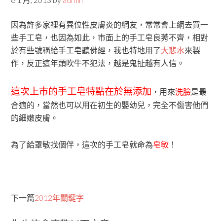
因為許多家裡有異位性皮膚炎的網友，常常會上網去買一
些手工皂，也因為如此，市面上的手工皂良莠不齊，相對
於有些號稱給手工皂聽佛經，我也特地用了
大悲水
來製
作，反正這年頭吹牛不犯法，越是鬼扯越有人信。
這次上市的手工皂特點在於無添加
，用來
洗臉
是最
合適的，當然也可以用在初生的嬰幼兒，完全不傷害他們
的細嫩皮膚。
為了給罩敏找個伴，這次的手工皂就命為
皂敏
！
下一篇
2012年關鍵字