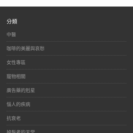
分類
中醫
咖啡的美麗與哀愁
女性專區
寵物相關
廣告藥的剋星
惱人的疾病
抗衰老
掉髮者的天堂