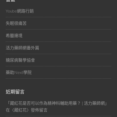
Yoube網路行銷
失眠很痛苦
希臘邊境
活力藥師網番外篇
糖尿病醫學協會
藥助Next學院
近期留言
「
藏紅花是否可以作為精神科輔助用藥？ | 活力藥師網
」
在〈
藏紅花
〉發佈留言