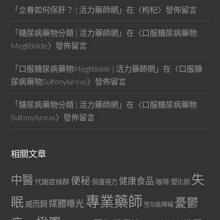
「
立春如何保肝？ | 活力藥師網
」在〈
枸杞
〉發佈留言
「
糖尿病藥物分類 | 活力藥師網
」在〈
口服糖尿病藥物
Meglitinide
〉發佈留言
「
口服糖尿病藥物Meglitinide | 活力藥師網
」在〈
口服糖
尿病藥物Sulfonylureas
〉發佈留言
「
糖尿病藥物分類 | 活力藥師網
」在〈
口服糖尿病藥物
Sulfonylureas
〉發佈留言
相關文章
失
中醫
便秘
健康食品
代謝症候群
咖啡
保護視力
塑化劑
專業藥師
眠
憂鬱
媒體曝光
威而鋼
性功能障礙