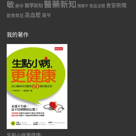
醫藥新知
敏
食安新聞
醫學新知
避孕
食品法規
關鍵字
高血壓
黃芩
飲食禁忌
我的著作
生點小病更健康!