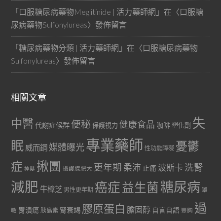
「
口服糖尿病藥物Meglitinide | 活力藥師網
」在〈
口服糖
尿病藥物Sulfonylureas
〉發佈留言
「
糖尿病藥物分類 | 活力藥師網
」在〈
口服糖尿病藥物
Sulfonylureas
〉發佈留言
相關文章
失
中醫
便秘
健康食品
代謝症候群
咖啡
保護視力
塑化劑
專業藥師
眠
憂鬱
媒體曝光
威而鋼
性功能障礙
症
揪團
更年期
洗腎
柔沛
波斯卡
止痛
掉髮
攝護腺肥大
減肥
糖尿病
癌症
益生菌
牛樟芝
男性更年期
罩
過
膠原蛋白
膽固醇
胃潰瘍
腎衰竭
自言自語
胰島素
敏
豐胸