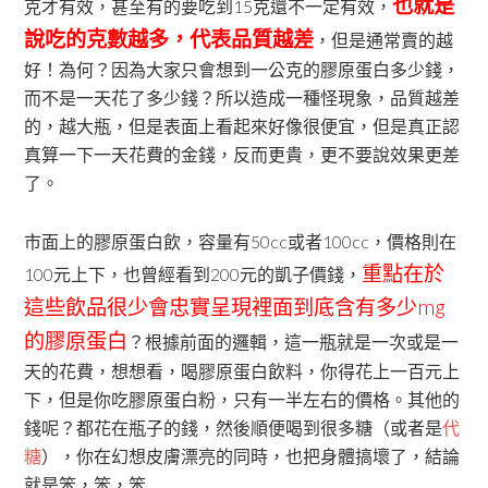
也就是
克才有效，甚至有的要吃到15克還不一定有效，
說吃的克數越多，代表品質越差
，但是通常賣的越
好！為何？因為大家只會想到一公克的膠原蛋白多少錢，
而不是一天花了多少錢？所以造成一種怪現象，品質越差
的，越大瓶，但是表面上看起來好像很便宜，但是真正認
真算一下一天花費的金錢，反而更貴，更不要說效果更差
了。
市面上的膠原蛋白飲，容量有50cc或者100cc，價格則在
重點在於
100元上下，也曾經看到200元的凱子價錢，
這些飲品很少會忠實呈現裡面到底含有多少mg
的膠原蛋白
？根據前面的邏輯，這一瓶就是一次或是一
天的花費，想想看，喝膠原蛋白飲料，你得花上一百元上
下，但是你吃膠原蛋白粉，只有一半左右的價格。其他的
錢呢？都花在瓶子的錢，然後順便喝到很多糖（或者是
代
糖
），你在幻想皮膚漂亮的同時，也把身體搞壞了，結論
就是笨，笨，笨……