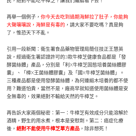
民，絕對不能吃牛樟芝？讓我們繼續看下去！
再舉一個例子，
你今天去吃到過期海鮮拉了肚子，你能夠
大聲嚷嚷說，海鮮是有毒的
，請大家不要吃嗎？真是夠
了，惟恐天下不亂。
引用一段新聞：衛生署食品藥物管理局簡任技正王慧英
說，經過衛生署認證許可的3款牛樟芝健康食品都是「發
酵菌絲體」產品，分別是「利X牛樟芝固態培養菌絲體膠
囊」、「樟X王菌絲體膠囊」及「國X牛樟芝菌絲體」。
三種產品都是使用發酵菌絲體，為何連緞木培養的都不使
用？難道怕貴，當然不是，廠商早就知道使用菌絲體是安
全無毒的，效果絕對不輸給天然的牛樟芝。
再告訴大家兩個秘密：第一：牛樟芝有效成分只能溶解於
酒精，野生的用水煮，根本是安慰劑。第二：癌症化療
後，
絕對不能使用牛樟芝單方產品
，除非想死！