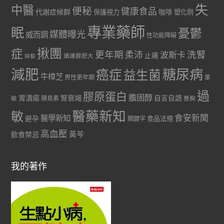
失
中醫
便秘
健康食品
代謝症候群
咖啡
保護視力
塑化劑
專業藥師
眠
憂鬱
媒體曝光
威而鋼
性功能障礙
症
揪團
更年期
洗腎
柔沛
波斯卡
止痛
掉髮
攝護腺肥大
減肥
糖尿病
癌症
益生菌
牛樟芝
男性更年期
罩
過
膠原蛋白
膽固醇
胃潰瘍
腎衰竭
自言自語
胰島素
敏
豐胸
醫藥新知
敏
食安新聞
醫學新知
避孕
食品法規
關鍵字
高血壓
黃芩
飲食禁忌
我的著作