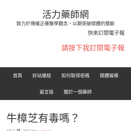
活力藥師網
致力於傳播正確醫學觀念，以期突破媒體的壟斷
快來訂閱電子報
請按下我訂閱電子報
首頁
好站連結
如何取得密碼
媒體報導
留言版
關於一個藥師
牛樟芝有毒嗎？
19 5 月, 2013
by
admin