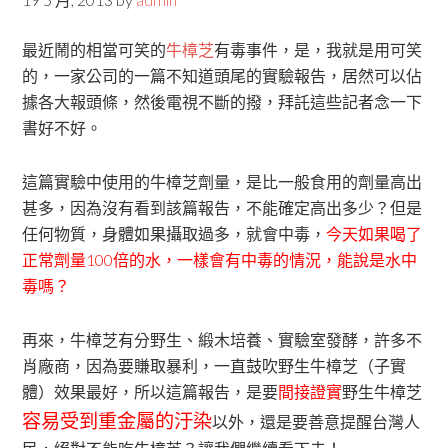
最近鬧的相當可笑的
牛樟芝
有毒事件，是，我就是用可笑
的，一家公司的一篇不知道頭尾的實驗報告，居然可以佔
據各大報頭條，然後電視不斷的撥，拜託這些記者念一下
書好不好。
這篇實驗中使用的牛樟芝劑量，是比一般食用的劑量高出
甚多，因為沒有看到該篇報告，不能確定高出多少？但是
任何物質，身體如果攝取過多，就會中毒，
今天如果喝了
正常劑量100倍的水，一樣會有中毒的情況，能說是水中
毒嗎？
再來，牛樟芝有分野生、緞木培養、實驗室發酵，許多不
肖廠商，因為要賺取暴利，一直鼓吹野生牛樟芝（子實
體）效果最好，所以這篇報告，是要
間接證實
野生牛樟芝
容易受到重金屬的汙染
以外，還是要善意提醒台灣人