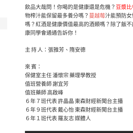
飲品大哉問！你喝的是健康還是危機？
豆漿比
物榨汁­能保留最多養分嗎？
蔓越莓
汁能預防女
嗎？紅酒是健康­價值最高的酒類嗎？除了飯
康同學會通通告訴你！
主 持 人：張雅芳、隋安德
來 賓：
保健室主任 潘懷宗 藥理學教授
值班營養師 謝宜芳
值班藥師 高啟峰
６年７班代表 許晶晶 東森財經新聞台主播
６年９班代表 戴心怡 東森財經新聞台主播
６年１班代表 羅友志 媒體人