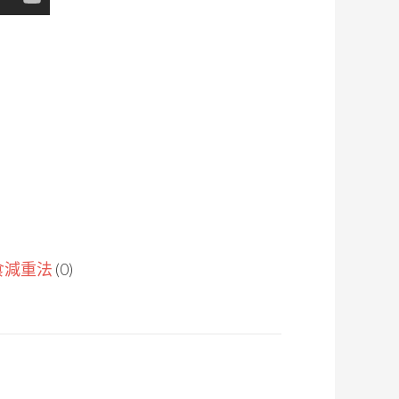
食減重法
(0)