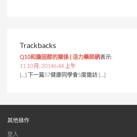
Trackbacks
Q10和膽固醇的關係 | 活力藥師網
表示:
11 10 月, 20146:44 上午
[…] 下一篇57健康同學會5度邀訪 […]
其他操作
登入