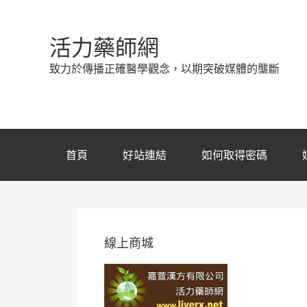
活力藥師網
致力於傳播正確醫學觀念，以期突破媒體的壟斷
首頁
好站連結
如何取得密碼
線上商城