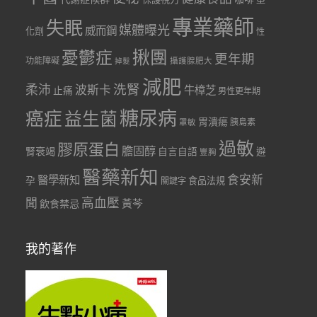
專業藥師
失眠
媒體曝光
威而鋼
化劑
性
憂鬱症
揪團
更年期
功能障礙
掉髮
攝護腺肥大
減肥
洗腎
柔沛
波斯卡
牛樟芝
止痛
男性更年期
糖尿病
癌症
益生菌
胃潰瘍
胰島素
罩敏
過敏
膠原蛋白
膽固醇
腎衰竭
自言自語
避
豐胸
醫藥新知
食安新
醫學新知
孕
食品法規
關鍵字
聞
高血壓
黃芩
飲食禁忌
我的著作