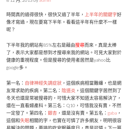
時間真的過得很快，很快又過了半年，
上半年的關鍵字
好
像才寫過，現在要寫下半年。看看這半年有什麼不一樣
呢？
下半年我的網站有85%左右是藉由
搜尋
而來，真是太棒
了，表示大家都是想到才搜尋來我的網站。可見大家對於
健康的重視程度。但是搜尋的使用者居然是yahoo比
google多。
第一名：
自律神經失調症狀
，這個疾病相當難纏，也是網
友常求助的疾病。第二名：
陰道炎
，這個關鍵字居然到了
冬天也還是常被搜尋的，可惜大家不知道太容易解決了，
還在一直看婦產科。第三名：Q10，可惜我沒有賣，不然
一定發了。第四名：
銀杏
，還是沒有賣。第五名：
gaba
，
這個和
失眠
相關的字，也實在可憐了許多網友，明明很容
易解決的問題，要搞的吃安眠藥度日，真是可憐。下一篇