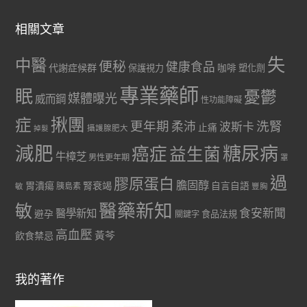
相關文章
失
中醫
便秘
健康食品
代謝症候群
咖啡
保護視力
塑化劑
專業藥師
眠
憂鬱
媒體曝光
威而鋼
性功能障礙
症
揪團
更年期
洗腎
柔沛
波斯卡
止痛
掉髮
攝護腺肥大
減肥
糖尿病
癌症
益生菌
牛樟芝
男性更年期
罩
過
膠原蛋白
膽固醇
胃潰瘍
腎衰竭
自言自語
胰島素
敏
豐胸
醫藥新知
敏
食安新聞
醫學新知
避孕
食品法規
關鍵字
高血壓
黃芩
飲食禁忌
我的著作