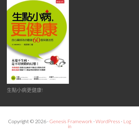
生點小病更健康!
Copyright © 2026 ·
Genesis Framework
·
WordPress
·
Log
in