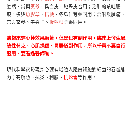
氣喘，常與
黃芩
、桑白皮、地骨皮合用；治肺癰咳吐膿
痰，多與
魚腥草
、
桔梗
、冬瓜仁等藥同用；治咽喉腫痛，
常與玄參、牛蒡子、
板藍根
等藥同用。
聽起來穿心蓮效果顯著，但是也有副作用，臨床上發生過
敏性休克、心肌損傷、胃腸道副作用，所以千萬不要自行
服用，要看過醫師喲。
現代科學家發現穿心蓮有增強人體白細胞對細菌的吞噬能
力；有解熱、抗炎、利膽、
抗蛇毒
等作用。