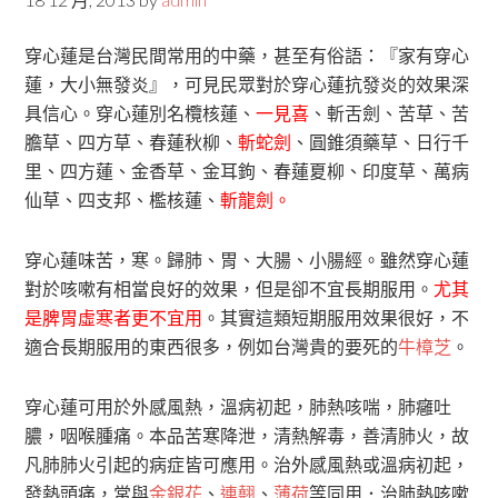
穿心蓮是台灣民間常用的中藥，甚至有俗語：『家有穿心
蓮，大小無發炎』，可見民眾對於穿心蓮抗發炎的效果深
具信心。穿心蓮別名欖核蓮、
一見喜
、斬舌劍、苦草、苦
膽草、四方草、春蓮秋柳、
斬蛇劍
、圓錐須藥草、日行千
里、四方蓮、金香草、金耳鉤、春蓮夏柳、印度草、萬病
仙草、四支邦、檻核蓮、
斬龍劍。
穿心蓮味苦，寒。歸肺、胃、大腸、小腸經。雖然穿心蓮
對於咳嗽有相當良好的效果，但是卻不宜長期服用。
尤其
是脾胃虛寒者更不宜用
。其實這類短期服用效果很好，不
適合長期服用的東西很多，例如台灣貴的要死的
牛樟芝
。
穿心蓮可用於外感風熱，溫病初起，肺熱咳喘，肺癰吐
膿，咽喉腫痛。本品苦寒降泄，清熱解毒，善清肺火，故
凡肺肺火引起的病症皆可應用。治外感風熱或溫病初起，
發熱頭痛，常與
金銀花
、
連翹
、
薄荷
等同用．治肺熱咳嗽