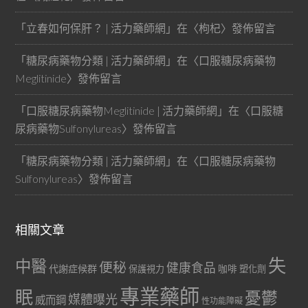
「
立春如何保肝？ | 活力藥師網
」在〈
枸杞
〉發佈留言
「
糖尿病藥物分類 | 活力藥師網
」在〈
口服糖尿病藥物
Meglitinide
〉發佈留言
「
口服糖尿病藥物Meglitinide | 活力藥師網
」在〈
口服糖
尿病藥物Sulfonylureas
〉發佈留言
「
糖尿病藥物分類 | 活力藥師網
」在〈
口服糖尿病藥物
Sulfonylureas
〉發佈留言
相關文章
失
中醫
便秘
健康食品
代謝症候群
咖啡
保護視力
塑化劑
專業藥師
眠
憂鬱
媒體曝光
威而鋼
性功能障礙