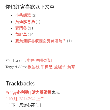
你也許會喜歡以下文章
小柴胡湯
(3)
黃連解毒湯
(1)
麥門冬
(11)
魚腥草
(14)
雙黃連解毒液裡面有黃連嗎？
(1)
Filed Under:
中醫
,
醫藥新知
Tagged With:
板藍根
,
牛樟芝
,
魚腥草
,
黃芩
Trackbacks
Priligy必利勁 | 活力藥師網
表示:
1 10 月, 20147:04 上午
[…] 下一篇穿心蓮 […]