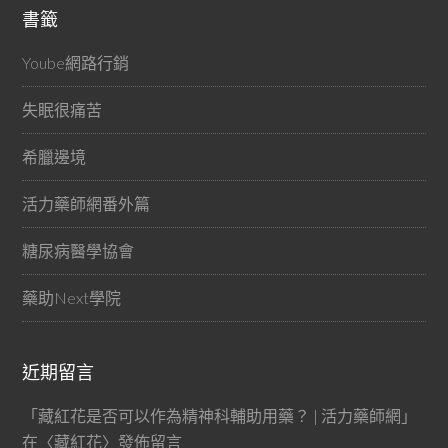
書籤
Yoube網路行銷
失眠很痛苦
希臘邊境
活力藥師網番外篇
糖尿病醫學協會
藥助Next學院
近期留言
「
藏紅花是否可以作為精神科輔助用藥？ | 活力藥師網
」
在〈
藏紅花
〉發佈留言