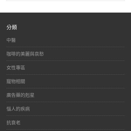
分類
中醫
咖啡的美麗與哀愁
女性專區
寵物相關
廣告藥的剋星
惱人的疾病
抗衰老