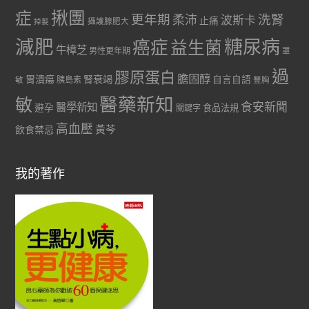
症
揪團
更年期
洗腎
柔沛
波斯卡
止痛
掉髮
攝護腺肥大
減肥
糖尿病
癌症
益生菌
牛樟芝
男性更年期
罩
過
膠原蛋白
膽固醇
胃潰瘍
腎衰竭
自言自語
胰島素
敏
豐胸
醫藥新知
敏
食安新聞
醫學新知
避孕
食品法規
關鍵字
高血壓
黃芩
飲食禁忌
我的著作