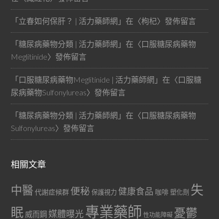
「
立春如何保肝？ | 活力藥師網
」在〈
枸杞
〉發佈留言
「
糖尿病藥物分類 | 活力藥師網
」在〈
口服糖尿病藥物
Meglitinide
〉發佈留言
「
口服糖尿病藥物Meglitinide | 活力藥師網
」在〈
口服糖
尿病藥物Sulfonylureas
〉發佈留言
「
糖尿病藥物分類 | 活力藥師網
」在〈
口服糖尿病藥物
Sulfonylureas
〉發佈留言
相關文章
失
中醫
便秘
健康食品
代謝症候群
咖啡
保護視力
塑化劑
專業藥師
眠
憂鬱
媒體曝光
威而鋼
性功能障礙