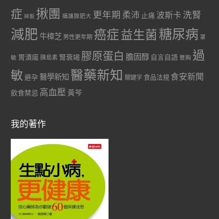
症
揪團
更年期
洗腎
柔沛
波斯卡
止痛
掉髮
攝護腺肥大
減肥
糖尿病
癌症
益生菌
牛樟芝
男性更年期
罩
過
膠原蛋白
膽固醇
胃潰瘍
腎衰竭
自言自語
胰島素
敏
豐胸
醫藥新知
敏
食安新聞
醫學新知
避孕
食品法規
關鍵字
高血壓
黃芩
飲食禁忌
我的著作