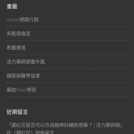
書籤
Yoube網路行銷
失眠很痛苦
希臘邊境
活力藥師網番外篇
糖尿病醫學協會
藥助Next學院
近期留言
「
藏紅花是否可以作為精神科輔助用藥？ | 活力藥師網
」
在〈
藏紅花
〉發佈留言