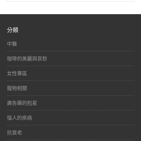
分類
中醫
咖啡的美麗與哀愁
女性專區
寵物相關
廣告藥的剋星
惱人的疾病
抗衰老