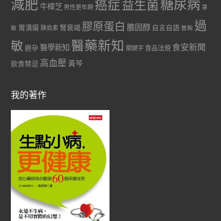
減肥
糖尿病
癌症
益生菌
牛樟芝
男性更年期
罩
過
膠原蛋白
膽固醇
胃潰瘍
腎衰竭
自言自語
胰島素
敏
豐胸
醫藥新知
敏
食安新聞
醫學新知
避孕
食品法規
關鍵字
高血壓
黃芩
飲食禁忌
我的著作