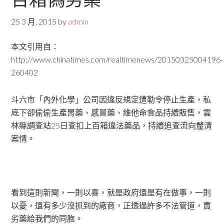
25 3 月, 2015
by
admin
本文引用自：
http://www.chinatimes.com/realtimenews/20150325004196-
260402
斗六市「內外化學」公司因違反規定遭勒令停止生產，私
底下卻偷偷生產胃藥、感冒藥、維他命食品持續販售，雲
林縣調查站25日查扣上百箱違法藥品，持續追查流向釐清
案情。
看到這則新聞，一則以喜，就是政府還是有在做事，一則
以憂，還有多少沒抓到的廠商，正透過許多不法管道，賣
劣藥給我們的同胞。