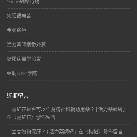
Yoube網路行銷
失眠很痛苦
希臘邊境
活力藥師網番外篇
糖尿病醫學協會
藥助Next學院
近期留言
「
藏紅花是否可以作為精神科輔助用藥？ | 活力藥師網
」
在〈
藏紅花
〉發佈留言
「
立春如何保肝？ | 活力藥師網
」在〈
枸杞
〉發佈留言