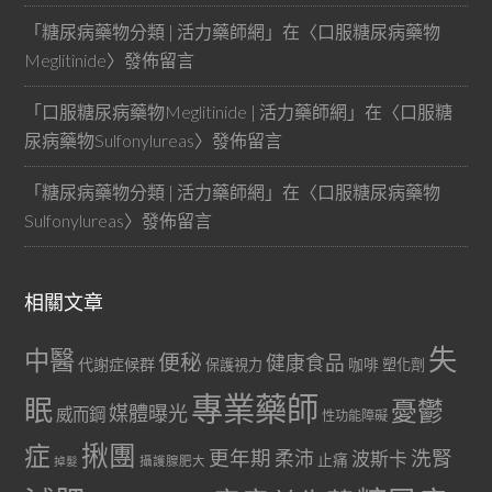
「
糖尿病藥物分類 | 活力藥師網
」在〈
口服糖尿病藥物
Meglitinide
〉發佈留言
「
口服糖尿病藥物Meglitinide | 活力藥師網
」在〈
口服糖
尿病藥物Sulfonylureas
〉發佈留言
「
糖尿病藥物分類 | 活力藥師網
」在〈
口服糖尿病藥物
Sulfonylureas
〉發佈留言
相關文章
失
中醫
便秘
健康食品
代謝症候群
咖啡
保護視力
塑化劑
專業藥師
眠
憂鬱
媒體曝光
威而鋼
性功能障礙
症
揪團
更年期
洗腎
柔沛
波斯卡
止痛
掉髮
攝護腺肥大