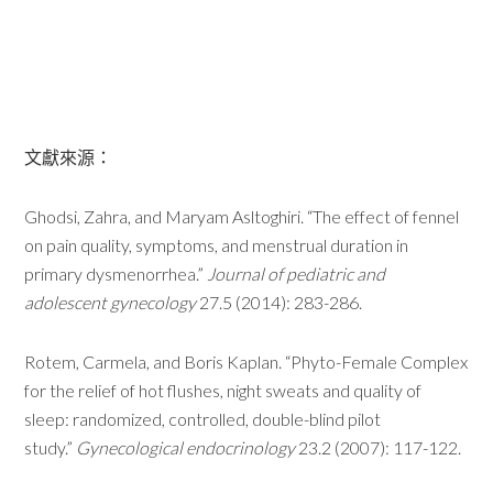
文獻來源：
Ghodsi, Zahra, and Maryam Asltoghiri. “The effect of fennel
on pain quality, symptoms, and menstrual duration in
primary dysmenorrhea.”
Journal of pediatric and
adolescent gynecology
27.5 (2014): 283-286.
Rotem, Carmela, and Boris Kaplan. “Phyto-Female Complex
for the relief of hot flushes, night sweats and quality of
sleep: randomized, controlled, double-blind pilot
study.”
Gynecological endocrinology
23.2 (2007): 117-122.