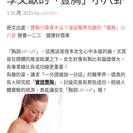
1 10 月, 2015
by
yanchen
原文出處：
豐胸只靠青木瓜？淺談醫學文獻的「豐胸」小
八卦
-營養一二三 健康好簡單
「胸部UP~UP」，這應該是很多女生心中永遠的痛。尤其
是在媒體的推波助瀾之下，女生好像有胸比有腦還偉大，
有事業線比有成功線更重要！
有趣的是，講求「一分證據說一分話」的醫學界，還真的
有人研究起「
實證豐胸
」。討論究竟有那些成份，經過人
體實驗的檢測，真能讓女生「胸部UP~UP」哦！