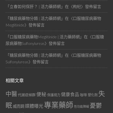
「
立春如何保肝？ | 活力藥師網
」在〈
枸杞
〉發佈留言
「
糖尿病藥物分類 | 活力藥師網
」在〈
口服糖尿病藥物
Meglitinide
〉發佈留言
「
口服糖尿病藥物Meglitinide | 活力藥師網
」在〈
口服糖
尿病藥物Sulfonylureas
〉發佈留言
「
糖尿病藥物分類 | 活力藥師網
」在〈
口服糖尿病藥物
Sulfonylureas
〉發佈留言
相關文章
失
中醫
便秘
健康食品
代謝症候群
咖啡
保護視力
塑化劑
專業藥師
眠
憂鬱
媒體曝光
威而鋼
性功能障礙