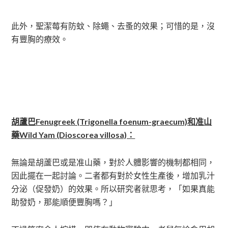
此外，聖潔莓有防蚊、除蠅、去蚤的效果；可惜的是，沒
有豐胸的療效。
胡蘆巴Fenugreek (Trigonella foenum-graecum)和准山
藥Wild Yam (Dioscorea villosa)：
無論是胡蘆巴或是准山藥，對於人體影響的機制都相同，
因此擺在一起討論。二者都有對於女性生產後，增加乳汁
分泌（促發奶）的效果。所以研究者就思考，「如果真能
助發奶，那能順便豐胸嗎？」