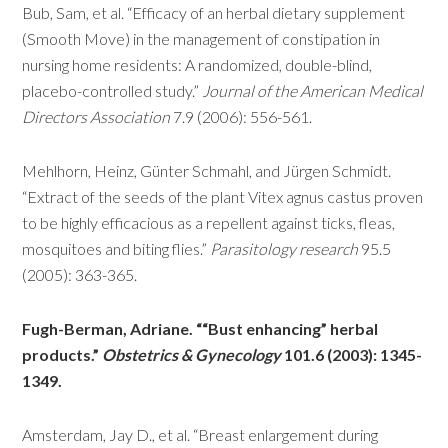
Bub, Sam, et al. “Efficacy of an herbal dietary supplement
(Smooth Move) in the management of constipation in
nursing home residents: A randomized, double-blind,
placebo-controlled study.”
Journal of the American Medical
Directors Association
7.9 (2006): 556-561.
Mehlhorn, Heinz, Günter Schmahl, and Jürgen Schmidt.
“Extract of the seeds of the plant Vitex agnus castus proven
to be highly efficacious as a repellent against ticks, fleas,
mosquitoes and biting flies.”
Parasitology research
95.5
(2005): 363-365.
Fugh-Berman, Adriane. ““Bust enhancing” herbal
products.”
Obstetrics & Gynecology
101.6 (2003): 1345-
1349.
Amsterdam, Jay D., et al. “Breast enlargement during