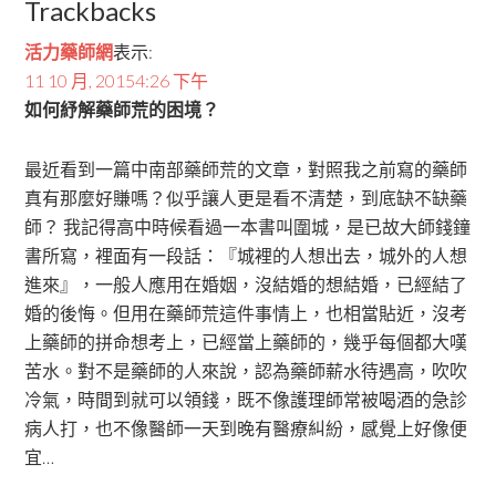
Trackbacks
活力藥師網
表示:
11 10 月, 20154:26 下午
如何紓解藥師荒的困境？
最近看到一篇中南部藥師荒的文章，對照我之前寫的藥師
真有那麼好賺嗎？似乎讓人更是看不清楚，到底缺不缺藥
師？ 我記得高中時候看過一本書叫圍城，是已故大師錢鐘
書所寫，裡面有一段話：『城裡的人想出去，城外的人想
進來』，一般人應用在婚姻，沒結婚的想結婚，已經結了
婚的後悔。但用在藥師荒這件事情上，也相當貼近，沒考
上藥師的拼命想考上，已經當上藥師的，幾乎每個都大嘆
苦水。對不是藥師的人來說，認為藥師薪水待遇高，吹吹
冷氣，時間到就可以領錢，既不像護理師常被喝酒的急診
病人打，也不像醫師一天到晚有醫療糾紛，感覺上好像便
宜…