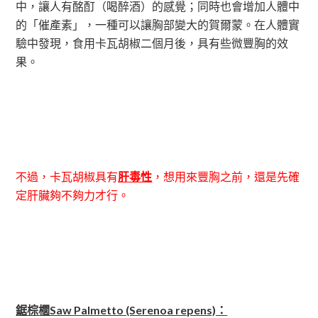
中，讓人有酩酊（喝醉酒）的感覺；同時也會增加人體中
的「催產素」，一種可以讓胸部變大的賀爾蒙。在人體實
驗中發現，食用卡瓦胡椒二個月後，具有些微豐胸的效
果。
不過，卡瓦胡椒具有
肝毒性
，想用來豐胸之前，還是先確
定肝臟夠不夠力才行。
鋸棕櫚Saw Palmetto (Serenoa repens)：