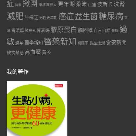
症
揪團
更年期
洗腎
柔沛
波斯卡
止痛
掉髮
攝護腺肥大
減肥
糖尿病
癌症
益生菌
牛樟芝
男性更年期
罩
過
膠原蛋白
膽固醇
胃潰瘍
腎衰竭
自言自語
胰島素
敏
豐胸
醫藥新知
敏
食安新聞
醫學新知
避孕
食品法規
關鍵字
高血壓
黃芩
飲食禁忌
我的著作