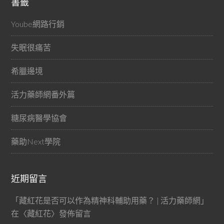
書籤
Yoube網路行銷
失眠很痛苦
希臘邊境
活力藥師網番外篇
糖尿病醫學協會
藥助Next學院
近期留言
「
藏紅花是否可以作為精神科輔助用藥？ | 活力藥師網
」
在〈
藏紅花
〉發佈留言