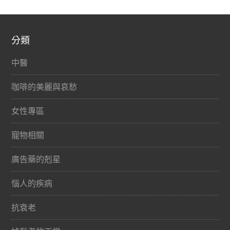
分類
中醫
咖啡的美麗與哀愁
女性專區
寵物相關
廣告藥的剋星
惱人的疾病
抗衰老