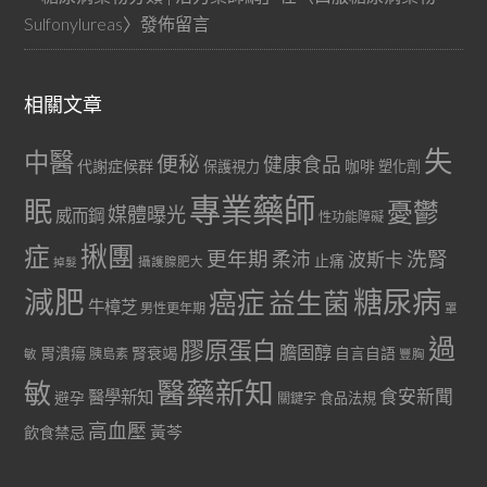
Sulfonylureas
〉發佈留言
相關文章
失
中醫
便秘
健康食品
代謝症候群
咖啡
保護視力
塑化劑
專業藥師
眠
憂鬱
媒體曝光
威而鋼
性功能障礙
症
揪團
更年期
洗腎
柔沛
波斯卡
止痛
掉髮
攝護腺肥大
減肥
糖尿病
癌症
益生菌
牛樟芝
男性更年期
罩
過
膠原蛋白
膽固醇
胃潰瘍
腎衰竭
自言自語
胰島素
敏
豐胸
醫藥新知
敏
食安新聞
醫學新知
避孕
食品法規
關鍵字
高血壓
黃芩
飲食禁忌