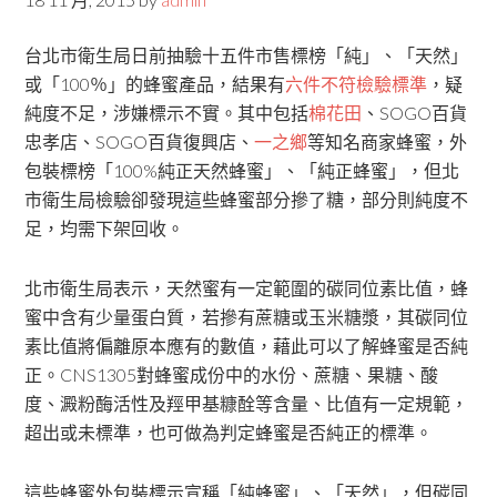
台北市衛生局日前抽驗十五件市售標榜「純」、「天然」
或「100％」的蜂蜜產品，結果有
六件不符檢驗標準
，疑
純度不足，涉嫌標示不實。其中包括
棉花田
、SOGO百貨
忠孝店、SOGO百貨復興店、
一之鄉
等知名商家蜂蜜，外
包裝標榜「100%純正天然蜂蜜」、「純正蜂蜜」，但北
市衛生局檢驗卻發現這些蜂蜜部分摻了糖，部分則純度不
足，均需下架回收。
北市衛生局表示，天然蜜有一定範圍的碳同位素比值，蜂
蜜中含有少量蛋白質，若摻有蔗糖或玉米糖漿，其碳同位
素比值將偏離原本應有的數值，藉此可以了解蜂蜜是否純
正。CNS1305對蜂蜜成份中的水份、蔗糖、果糖、酸
度、澱粉酶活性及羥甲基糠酫等含量、比值有一定規範，
超出或未標準，也可做為判定蜂蜜是否純正的標準。
這些蜂蜜外包裝標示宣稱「純蜂蜜」、「天然」，但碳同