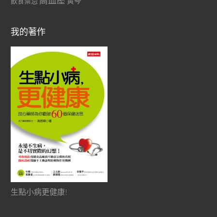
高血壓
黃芩
飲食禁忌
我的著作
生點小病更健康!