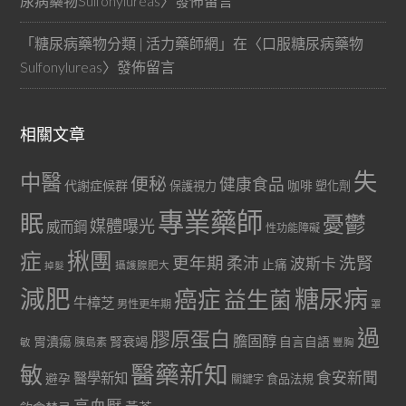
尿病藥物Sulfonylureas
〉發佈留言
「
糖尿病藥物分類 | 活力藥師網
」在〈
口服糖尿病藥物
Sulfonylureas
〉發佈留言
相關文章
失
中醫
便秘
健康食品
代謝症候群
咖啡
保護視力
塑化劑
專業藥師
眠
憂鬱
媒體曝光
威而鋼
性功能障礙
症
揪團
更年期
洗腎
柔沛
波斯卡
止痛
掉髮
攝護腺肥大
減肥
糖尿病
癌症
益生菌
牛樟芝
男性更年期
罩
過
膠原蛋白
膽固醇
胃潰瘍
腎衰竭
自言自語
胰島素
敏
豐胸
醫藥新知
敏
食安新聞
醫學新知
避孕
食品法規
關鍵字